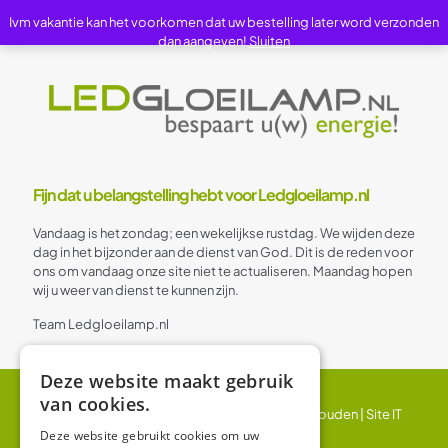
Ivm vakantie kan het voorkomen dat uw bestelling later word verzonden
dan aangeven!
Sluiten
Fijn dat u belangstelling hebt voor Ledgloeilamp.nl
Vandaag is het zondag; een wekelijkse rustdag. We wijden deze
dag in het bijzonder aan de dienst van God. Dit is de reden voor
ons om vandaag onze site niet te actualiseren. Maandag hopen
wij u weer van dienst te kunnen zijn.
Team Ledgloeilamp.nl
Deze website maakt gebruik
van cookies.
© 2024 Ledgloeilamp | Alle rechten voorbehouden |
Site IT
BV
Deze website gebruikt cookies om uw