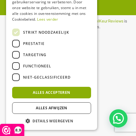
gebruikerservaring te verbeteren. Door
onze website te gebruiken, stemt u in met
alle cookies in overeenstemming met ons
Cookiebeleid.
Lees verder
De waardering van ledgloeilamp.nl bij
WebwinkelKeur Reviews
is
8.9/10 gebaseerd op 1158 reviews.
STRIKT NOODZAKELIJK
PRESTATIE
TARGETING
FUNCTIONEEL
NIET-GECLASSIFICEERD
ALLES ACCEPTEREN
ALLES AFWIJZEN
DETAILS WEERGEVEN
8,9