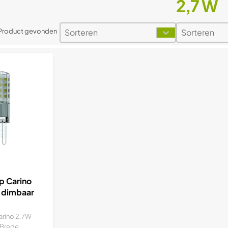
2,7 W
Sorteren
Sorteren
Sort content
Sort content
Sort content
Sort conten
 Product gevonden
p Carino
 dimbaar
rino 2.7W
 Brede