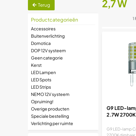
2,7 W
Terug
1
Productcategorieën
Accessoires
Buitenverlichting
Domotica
DOP 12V systeem
Geen categorie
Kerst
LED Lampen
LED Spots
LED Strips
NEMO 12V systeem
Opruiming!
G9 LED-lam
Overige producten
2.7W 2700K
Speciale bestelling
Verlichting per ruimte
G9 LED-lamp Ca
2700K dimbaar