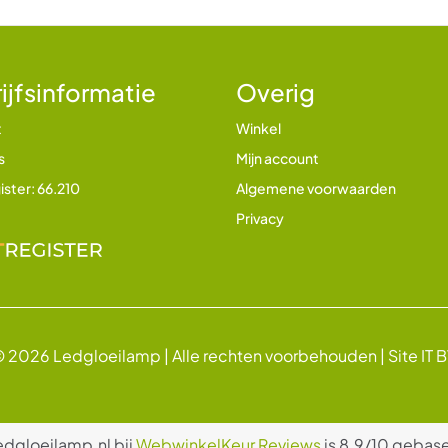
ijfsinformatie
Overig
t
Winkel
s
Mijn account
ister: 66.210
Algemene voorwaarden
Privacy
 2026 Ledgloeilamp | Alle rechten voorbehouden |
Site IT 
edgloeilamp.nl bij
WebwinkelKeur Reviews
is 8.9/10 gebase