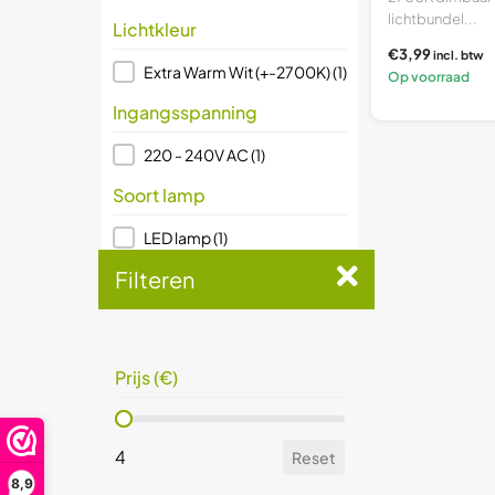
lichtbundel...
Lichtkleur
€3,99
incl. btw
Lichtkleur
Extra Warm Wit (+-2700K)
(1)
Op voorraad
Ingangsspanning
Ingangsspanning
220 - 240V AC
(1)
Soort lamp
Soort lamp
LED lamp
(1)
Filteren
Dimbaar
Dimbaar
Ja
(1)
Prijs (€)
Prijs (€)
Prijs (€)
Prijs (€)
4
Reset
4
Reset
8,9