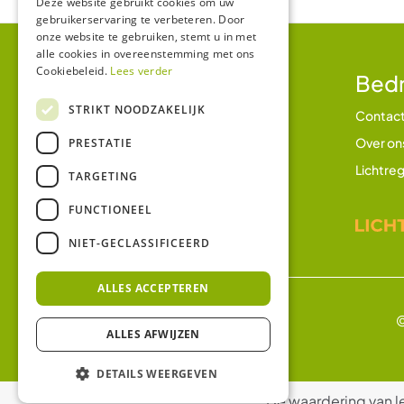
Deze website gebruikt cookies om uw
gebruikerservaring te verbeteren. Door
onze website te gebruiken, stemt u in met
alle cookies in overeenstemming met ons
Cookiebeleid.
Lees verder
Klantenservice
Bedr
STRIKT NOODZAKELIJK
Betalen en betaalmethodes
Contac
Verzending en bezorging
Over on
PRESTATIE
Retourbeleid
Lichtreg
TARGETING
Garantie
FUNCTIONEEL
Klachtenregeling
NIET-GECLASSIFICEERD
ALLES ACCEPTEREN
©
ALLES AFWIJZEN
DETAILS WEERGEVEN
De waardering van l