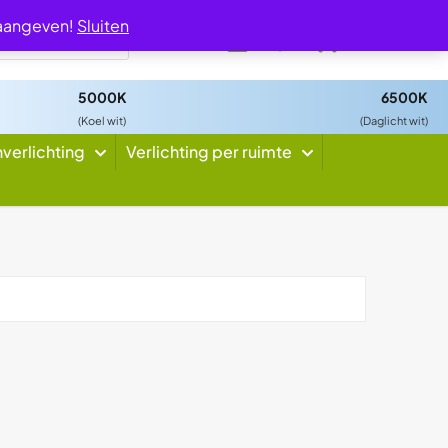
 aangeven!
Sluiten
0
5000K
6500K
(Koel wit)
(Daglicht wit)
nverlichting
Verlichting per ruimte