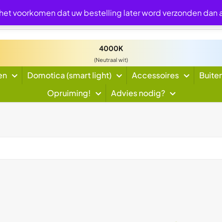
 het voorkomen dat uw bestelling later word verzonden dan
4000K
(Neutraal wit)
en
Domotica (smart light)
Accessoires
Buite
Opruiming!
Advies nodig?