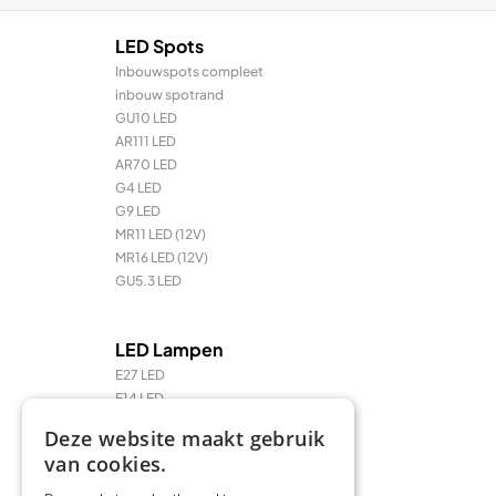
LED Spots
Inbouwspots compleet
inbouw spotrand
GU10 LED
AR111 LED
AR70 LED
G4 LED
G9 LED
MR11 LED (12V)
MR16 LED (12V)
GU5.3 LED
LED Lampen
E27 LED
E14 LED
LED Prikkabel en feestverlichting
Deze website maakt gebruik
LED TL & LED PL
van cookies.
R7 / R7s LED