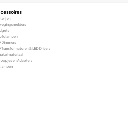
cessoires
terijen
wegingsmelders
dgets
ofdlampen
D Dimmers
 Transformatoren & LED Drivers
hakelmateriaal
loopjes en Adapters
klampen