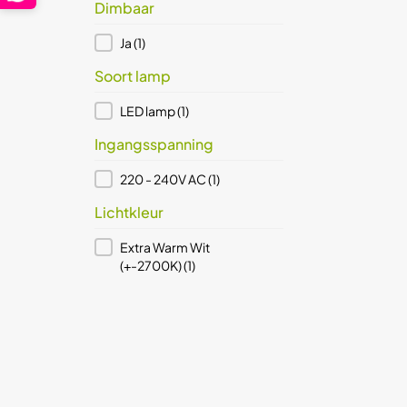
Dimbaar
Dimbaar
Ja
(1)
Soort lamp
Soort lamp
LED lamp
(1)
Ingangsspanning
Ingangsspanning
220 - 240V AC
(1)
Lichtkleur
Lichtkleur
Extra Warm Wit
(+-2700K)
(1)