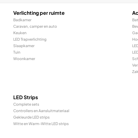
Verlichting per ruimte
Ac
Badkamer
Bat
Caravan, camper en auto
Be
Keuken
Ga
LED Trapverlichting
Ho
Slaapkamer
LE
Tuin
LED
Woonkamer
Sc
Ver
Za
LED Strips
Complete sets
Controllers en Aansluitmateriaal
Gekleurde LED strips
Witte en Warm-Witte LED strips