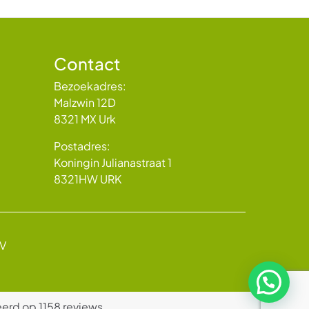
Contact
Bezoekadres:
Malzwin 12D
8321 MX Urk
Postadres:
Koningin Julianastraat 1
8321HW URK
BV
erd op 1158 reviews.