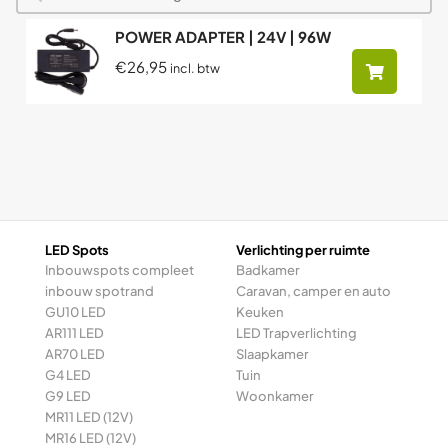
POWER ADAPTER | 24V | 96W
€26,95
incl. btw
LED Spots
Verlichting per ruimte
Inbouwspots compleet
Badkamer
inbouw spotrand
Caravan, camper en auto
GU10 LED
Keuken
AR111 LED
LED Trapverlichting
AR70 LED
Slaapkamer
G4 LED
Tuin
G9 LED
Woonkamer
MR11 LED (12V)
MR16 LED (12V)