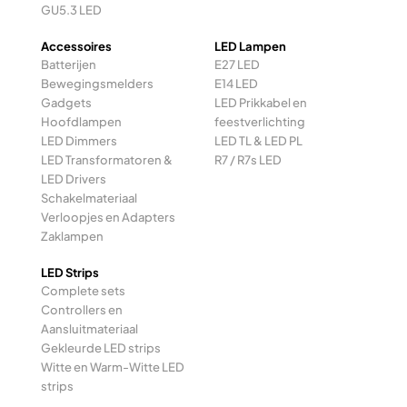
GU5.3 LED
Accessoires
LED Lampen
Batterijen
E27 LED
Bewegingsmelders
E14 LED
Gadgets
LED Prikkabel en
Hoofdlampen
feestverlichting
LED Dimmers
LED TL & LED PL
LED Transformatoren &
R7 / R7s LED
LED Drivers
Schakelmateriaal
Verloopjes en Adapters
Zaklampen
LED Strips
Complete sets
Controllers en
Aansluitmateriaal
Gekleurde LED strips
Witte en Warm-Witte LED
strips