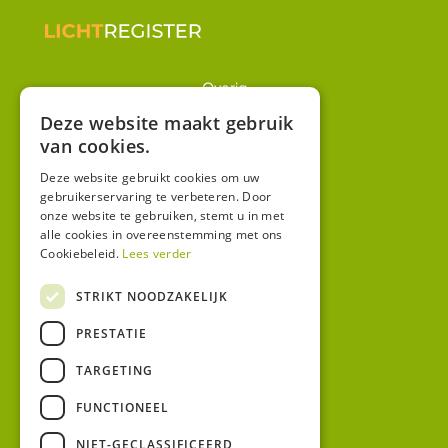
Overig
Winkel
Deze website maakt gebruik
van cookies.
Mijn account
Algemene voorwaarden
Deze website gebruikt cookies om uw
gebruikerservaring te verbeteren. Door
Privacy
onze website te gebruiken, stemt u in met
alle cookies in overeenstemming met ons
Cookiebeleid.
Lees verder
Contact
Bezoekadres:
STRIKT NOODZAKELIJK
Malzwin 12D
PRESTATIE
8321 MX Urk
Postadres:
TARGETING
Koningin Julianastraat 1
8321HW URK
FUNCTIONEEL
NIET-GECLASSIFICEERD