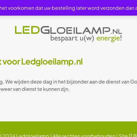
 het voorkomen dat uw bestelling later word verzonden dan
bt voor Ledgloeilamp.nl
g. We wijden deze dag in het bijzonder aan de dienst van G
 weer van dienst te kunnen zijn.
 2024 Ledgloeilamp | Alle rechten voorbehouden |
Site IT 