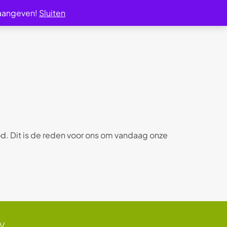
 aangeven!
Sluiten
od. Dit is de reden voor ons om vandaag onze
BV