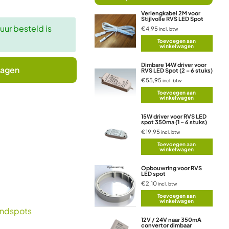
Verlengkabel 2M voor
Stijlvolle RVS LED Spot
ur besteld is
€4,95
incl. btw
Toevoegen aan
winkelwagen
Dimbare 14W driver voor
wagen
RVS LED Spot (2 – 6 stuks)
€55,95
incl. btw
Toevoegen aan
winkelwagen
15W driver voor RVS LED
spot 350ma (1 – 6 stuks)
€19,95
incl. btw
Toevoegen aan
winkelwagen
Opbouwring voor RVS
LED spot
€2,10
incl. btw
Toevoegen aan
winkelwagen
ondspots
12V / 24V naar 350mA
convertor dimbaar