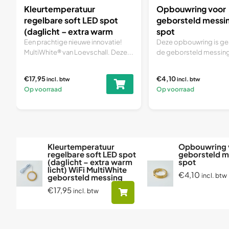
Kleurtemperatuur
Opbouwring voor
regelbare soft LED spot
geborsteld messi
(daglicht – extra warm
spot
licht) WiFi MultiWhite
Een prachtige nieuwe innovatie!
Deze opbouwring is ge
MultiWhite® van Loevschall. Deze...
de geborsteld messing
geborsteld messing
€17,95
€4,10
incl. btw
incl. btw
Op voorraad
Op voorraad
Kleurtemperatuur
Opbouwring 
regelbare soft LED spot
geborsteld m
(daglicht – extra warm
spot
licht) WiFi MultiWhite
€4,10
incl. btw
geborsteld messing
€17,95
incl. btw