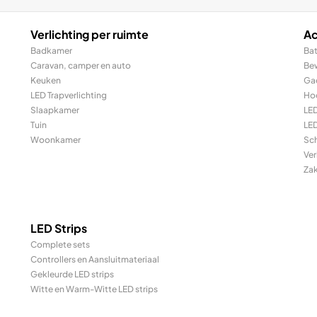
Verlichting per ruimte
Ac
Badkamer
Bat
Caravan, camper en auto
Be
Keuken
Ga
LED Trapverlichting
Ho
Slaapkamer
LE
Tuin
LED
Woonkamer
Sc
Ver
Za
LED Strips
Complete sets
Controllers en Aansluitmateriaal
Gekleurde LED strips
Witte en Warm-Witte LED strips