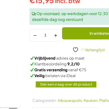
€
15,95
incl. btw
Op voorraad, op werkdagen voor 12:30 u
dezelfde dag nog verstuurd
Stijlvolle
In winkel
RVS
LED
Spot
♡ Verlanglijst
2,5W
Vrijblijvend
advies op maat
Neutraal
Klantbeoordeling
9,2/10
Wit
Gratis verzending
vanaf €75
(Opbouw
Veilig
betalen via iDeal
of
Inbouw)
Stel een vraag over dit product
aantal
Categorieën:
Inbouwspots
,
Keuken
,
Plaf