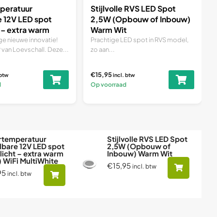
peratuur
Stijlvolle RVS LED Spot
e 12V LED spot
2,5W (Opbouw of Inbouw)
 – extra warm
Warm Wit
Fi MultiWhite
ge nieuwe innovatie!
Prachtige LED spot in RVS model,
 van Loevschall. Deze...
zo aan...
€15,95
 btw
incl. btw
d
Op voorraad
rtemperatuur
Stijlvolle RVS LED Spot
lbare 12V LED spot
2,5W (Opbouw of
licht – extra warm
Inbouw) Warm Wit
t) WiFi MultiWhite
€15,95
incl. btw
95
incl. btw