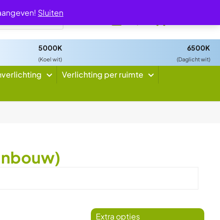
 aangeven!
Sluiten
0
5000K
6500K
(Koel wit)
(Daglicht wit)
nverlichting
Verlichting per ruimte
 Inbouw)