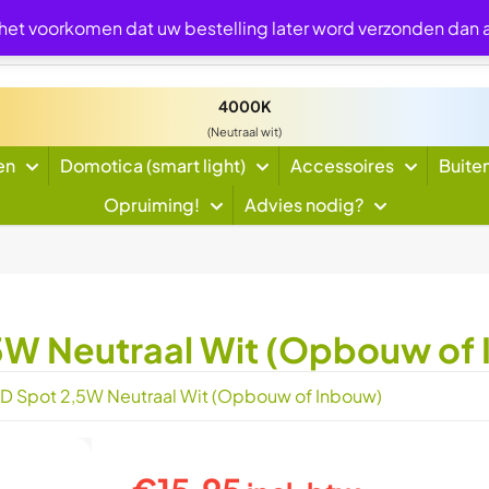
 het voorkomen dat uw bestelling later word verzonden dan
4000K
(Neutraal wit)
en
Domotica (smart light)
Accessoires
Buite
Opruiming!
Advies nodig?
2,5W Neutraal Wit (Opbouw of
LED Spot 2,5W Neutraal Wit (Opbouw of Inbouw)