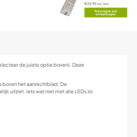
€25,95
incl. btw
Toevoegen aan
winkelwagen
lecteer de juiste optie boven). Deze
es boven het aanrechtblad. De
jk uitziet. Iets wat niet met alle LEDs zo