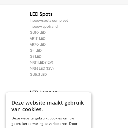
LED Spots
Inbouwspots compleet
inbouw spotrand
GU10 LED
AR111 LED
AR70 LED
G4 LED
G9 LED
MR11 LED (12V)
MR16 LED (12V)
GU5.3 LED
LED Lampen
E27 LED
Deze website maakt gebruik
E14 LED
van cookies.
LED Prikkabel en feestverlichting
LED TL & LED PL
Deze website gebruikt cookies om uw
R7 / R7s LED
gebruikerservaring te verbeteren. Door