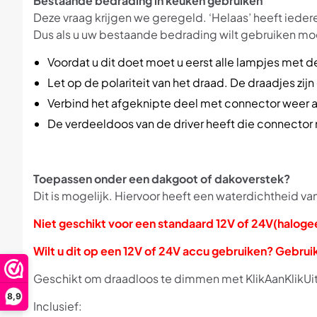
Bestaande bedrading in keuken gebruiken
Deze vraag krijgen we geregeld. ‘Helaas’ heeft ieder
Dus als u uw bestaande bedrading wilt gebruiken mo
Voordat u dit doet moet u eerst alle lampjes met de
Let op de polariteit van het draad. De draadjes zi
Verbind het afgeknipte deel met connector weer 
De verdeeldoos van de driver heeft die connector n
Toepassen onder een dakgoot of dakoverstek?
Dit is mogelijk. Hiervoor heeft een waterdichtheid van
Niet geschikt voor een standaard 12V of 24V(haloge
Wilt u dit op een 12V of 24V accu gebruiken? Gebru
Geschikt om draadloos te dimmen met KlikAanKlikU
8,9
Inclusief: