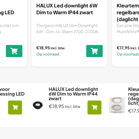
HALUX Led downlight 6W
Kleurtem
ng LED
Dim to Warm IP44 zwart
regelbar
(daglicht
licht) Wi
schikt icm
Thorgeon HALUX Slim Downlight
Een prachti
...
6W – Dim-to-Warm 2100–2700K...
MultiWhite®
€18,95
€17,95
incl. btw
incl.
Op voorraad
Op voorraa
voor
HALUX Led downlight
Kleu
essing LED
6W Dim to Warm IP44
rege
zwart
(dag
lich
€18,95
incl. btw
€17,