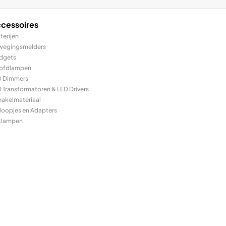
cessoires
terijen
wegingsmelders
dgets
ofdlampen
D Dimmers
 Transformatoren & LED Drivers
hakelmateriaal
loopjes en Adapters
klampen