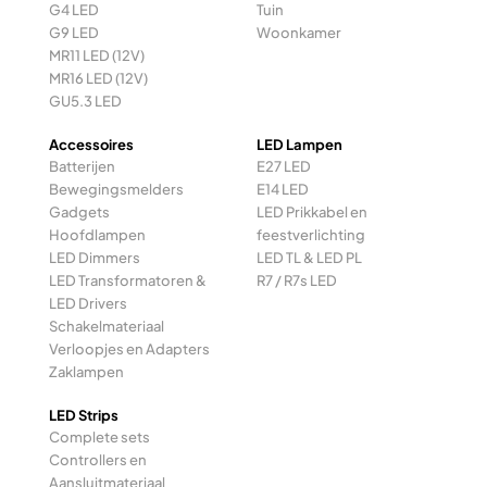
G4 LED
Tuin
G9 LED
Woonkamer
MR11 LED (12V)
MR16 LED (12V)
GU5.3 LED
Accessoires
LED Lampen
Batterijen
E27 LED
Bewegingsmelders
E14 LED
Gadgets
LED Prikkabel en
Hoofdlampen
feestverlichting
LED Dimmers
LED TL & LED PL
LED Transformatoren &
R7 / R7s LED
LED Drivers
Schakelmateriaal
Verloopjes en Adapters
Zaklampen
LED Strips
Complete sets
Controllers en
Aansluitmateriaal