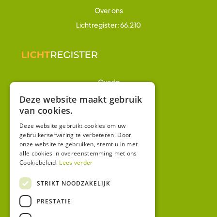
Over ons
Lichtregister: 66.210
Overig
Winkel
Deze website maakt gebruik
van cookies.
Mijn account
Algemene voorwaarden
Deze website gebruikt cookies om uw
gebruikerservaring te verbeteren. Door
Privacy
onze website te gebruiken, stemt u in met
alle cookies in overeenstemming met ons
Cookiebeleid.
Lees verder
Contact
Bezoekadres:
STRIKT NOODZAKELIJK
Malzwin 12D
PRESTATIE
8321 MX Urk