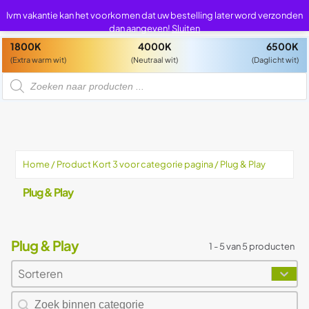
0
0
Ivm vakantie kan het voorkomen dat uw bestelling later word verzonden
dan aangeven!
Sluiten
1800K
4000K
6500K
(Extra warm wit)
(Neutraal wit)
(Daglicht wit)
P
r
o
d
u
c
t
e
n
z
Home
/ Product Kort 3 voor categorie pagina / Plug & Play
o
e
k
Plug & Play
e
n
Plug & Play
1 - 5 van 5 producten
Sorteren
Sort content
Sort content
Zoeken naar producten
Search content