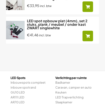
€33,95
incl. btw
LED spot opbouw plat (4mm), set 2
stuks, plank / meubel / onder kast
ZWART singlewhite
€41,46
incl. btw
LED Spots
Verlichting per ruimte
Inbouwspots compleet
Badkamer
inbouw spotrand
Caravan, camper en auto
GU10 LED
Keuken
AR111 LED
LED Trapverlichting
AR70 LED
Slaapkamer