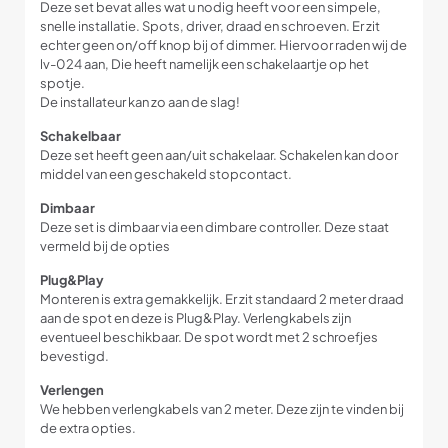
Deze set bevat alles wat u nodig heeft voor een simpele,
snelle installatie. Spots, driver, draad en schroeven. Er zit
echter geen on/off knop bij of dimmer. Hiervoor raden wij de
lv-024 aan, Die heeft namelijk een schakelaartje op het
spotje.
De installateur kan zo aan de slag!
Schakelbaar
Deze set heeft geen aan/uit schakelaar. Schakelen kan door
middel van een geschakeld stopcontact.
Dimbaar
Deze set is dimbaar via een dimbare controller. Deze staat
vermeld bij de opties
Plug&Play
Monteren is extra gemakkelijk. Er zit standaard 2 meter draad
aan de spot en deze is Plug&Play. Verlengkabels zijn
eventueel beschikbaar. De spot wordt met 2 schroefjes
bevestigd.
Verlengen
We hebben verlengkabels van 2 meter. Deze zijn te vinden bij
de extra opties.