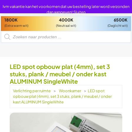
0
0
Ivm vakantie kan het voorkomen dat uw bestelling later word verzonden
dan aangeven!
Sluiten
1800K
4000K
6500K
(Extra warm wit)
(Neutraal wit)
(Daglicht wit)
P
r
o
d
u
c
t
e
n
LED spot opbouw plat (4mm), set 3
z
o
stuks, plank / meubel / onder kast
e
k
ALUMINUM SingleWhite
e
n
Verlichting per ruimte
>
Woonkamer
>
LED spot
opbouw plat (4mm), set 3 stuks, plank / meubel / onder
kast ALUMINUM SingleWhite