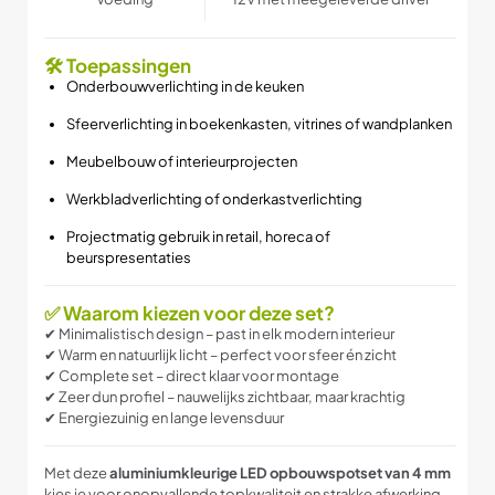
🛠 Toepassingen
Onderbouwverlichting in de keuken
Sfeerverlichting in boekenkasten, vitrines of wandplanken
Meubelbouw of interieurprojecten
Werkbladverlichting of onderkastverlichting
Projectmatig gebruik in retail, horeca of
beurspresentaties
✅ Waarom kiezen voor deze set?
✔ Minimalistisch design – past in elk modern interieur
✔ Warm en natuurlijk licht – perfect voor sfeer én zicht
✔ Complete set – direct klaar voor montage
✔ Zeer dun profiel – nauwelijks zichtbaar, maar krachtig
✔ Energiezuinig en lange levensduur
Met deze
aluminiumkleurige LED opbouwspotset van 4 mm
kies je voor onopvallende topkwaliteit en strakke afwerking.