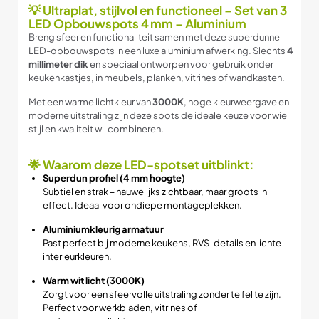
💡 Ultraplat, stijlvol en functioneel – Set van 3
LED Opbouwspots 4 mm – Aluminium
Breng sfeer en functionaliteit samen met deze superdunne
LED-opbouwspots in een luxe aluminium afwerking. Slechts
4
millimeter dik
en speciaal ontworpen voor gebruik onder
keukenkastjes, in meubels, planken, vitrines of wandkasten.
Met een warme lichtkleur van
3000K
, hoge kleurweergave en
moderne uitstraling zijn deze spots de ideale keuze voor wie
stijl en kwaliteit wil combineren.
🌟 Waarom deze LED-spotset uitblinkt:
Superdun profiel (4 mm hoogte)
Subtiel en strak – nauwelijks zichtbaar, maar groots in
effect. Ideaal voor ondiepe montageplekken.
Aluminiumkleurig armatuur
Past perfect bij moderne keukens, RVS-details en lichte
interieurkleuren.
Warm wit licht (3000K)
Zorgt voor een sfeervolle uitstraling zonder te fel te zijn.
Perfect voor werkbladen, vitrines of