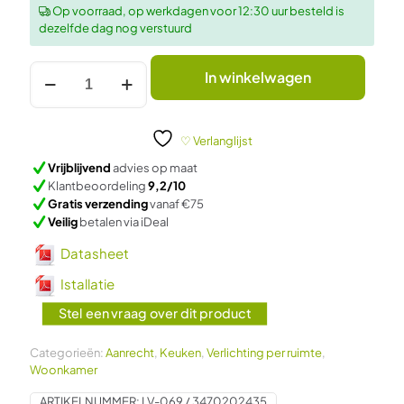
Op voorraad, op werkdagen voor 12:30 uur besteld is
dezelfde dag nog verstuurd
LED
In winkelwagen
spot
opbouw
plat
(4mm),
♡ Verlanglijst
set
Vrijblijvend
advies op maat
3
Klantbeoordeling
9,2/10
stuks,
Gratis verzending
vanaf €75
plank
Veilig
betalen via iDeal
/
meubel
Datasheet
/
onder
Istallatie
kast
ALUMINUM
Stel een vraag over dit product
SingleWhite
aantal
Categorieën:
Aanrecht
,
Keuken
,
Verlichting per ruimte
,
Woonkamer
ARTIKELNUMMER:
LV-069 / 3470202435