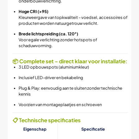
onderbouwverlichting.
Hoge CRI (>95)
Kleurweergave van topkwaliteit – voedsel, accessoires of
producten worden natuurgetrouw verlicht.
Brede lichtspreiding (ca. 120°)
Voor egale verlichting zonder hotspots of
schaduwvorming.
📦 Complete set – direct klaar voor installatie:
3 LED opbouwspots (aluminiumkleur)
Inclusief LED-driver en bekabeling
Plug & Play: eenvoudig aan te sluiten zonder technische
kennis
Voorzien van montageplaatjes en schroeven
📋 Technische specificaties
Eigenschap
Specificatie