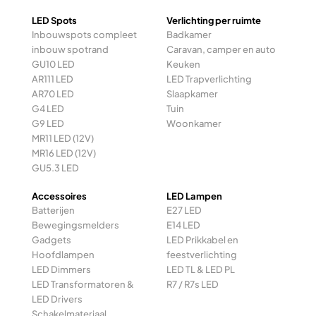
LED Spots
Verlichting per ruimte
Inbouwspots compleet
Badkamer
inbouw spotrand
Caravan, camper en auto
GU10 LED
Keuken
AR111 LED
LED Trapverlichting
AR70 LED
Slaapkamer
G4 LED
Tuin
G9 LED
Woonkamer
MR11 LED (12V)
MR16 LED (12V)
GU5.3 LED
Accessoires
LED Lampen
Batterijen
E27 LED
Bewegingsmelders
E14 LED
Gadgets
LED Prikkabel en
Hoofdlampen
feestverlichting
LED Dimmers
LED TL & LED PL
LED Transformatoren &
R7 / R7s LED
LED Drivers
Schakelmateriaal