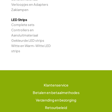
Verloopjes en Adapters
Zaklampen
LED Strips
Complete sets
Controllers en
Aansluitmateriaal
Gekleurde LED strips
Witte en Warm-Witte LED
strips
Klantenservice
Betalen en betaalmethodes
Verzending en bezorging
Retourbeleid