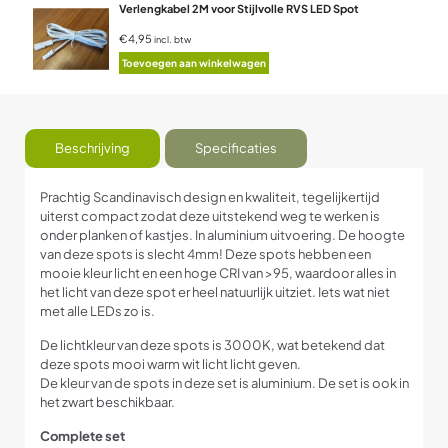
Verlengkabel 2M voor Stijlvolle RVS LED Spot
€4,95
incl. btw
Toevoegen aan winkelwagen
Beschrijving
Specificaties
Prachtig Scandinavisch design en kwaliteit, tegelijkertijd
uiterst compact zodat deze uitstekend weg te werken is
onder planken of kastjes. In aluminium uitvoering. De hoogte
van deze spots is slecht 4mm! Deze spots hebben een
mooie kleur licht en een hoge CRI van >95, waardoor alles in
het licht van deze spot er heel natuurlijk uitziet. Iets wat niet
met alle LEDs zo is.
De lichtkleur van deze spots is 3000K, wat betekend dat
deze spots mooi warm wit licht licht geven.
De kleur van de spots in deze set is aluminium. De set is ook in
het zwart beschikbaar.
Complete set