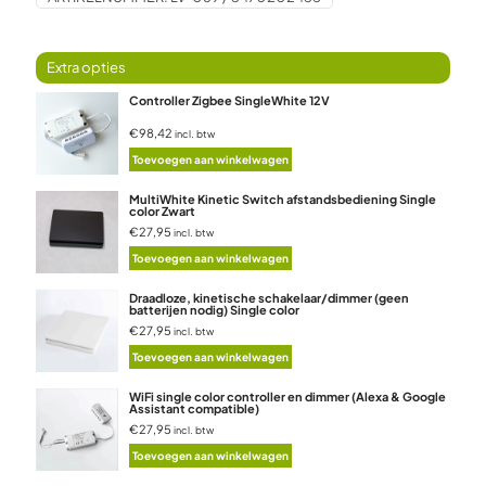
Controller Zigbee SingleWhite 12V
€98,42
incl. btw
Toevoegen aan winkelwagen
MultiWhite Kinetic Switch afstandsbediening Single
color Zwart
€27,95
incl. btw
Toevoegen aan winkelwagen
Draadloze, kinetische schakelaar/dimmer (geen
batterijen nodig) Single color
€27,95
incl. btw
Toevoegen aan winkelwagen
WiFi single color controller en dimmer (Alexa & Google
Assistant compatible)
€27,95
incl. btw
Toevoegen aan winkelwagen