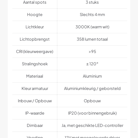
Aantal spots
3 stuks
Hoogte
Slechts 4 mm
Lichtkleur
3000K (warm wit)
Lichtopbrengst
358 lumen totaal
CRI (kleurweergave)
>95
Stralingshoek
± 120°
Materiaal
Aluminium
Kleur armatuur
Aluminiumkleurig / geborsteld
Inbouw / Opbouw
Opbouw
IP-waarde
IP20 (voor binnengebruik)
Dimbaar
Ja, met geschikte LED-controller
Voeding
12V met meegeleverde driver