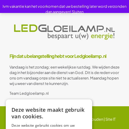
Ivm vakantie kan het voorkomen dat uw bestelling later word verzonden
dan aangeven!
Sluiten
Fijn dat u belangstelling hebt voor Ledgloeilamp.nl
Vandaag is het zondag; een wekelijkse rustdag. We wijden deze
dag in het bijzonder aan de dienst van God. Dit is de reden voor
ons om vandaag onze site niet te actualiseren. Maandag hopen
wij u weer van dienst te kunnen zijn.
Team Ledgloeilamp.nl
Deze website maakt gebruik
van cookies.
© 2024 Ledgloeilamp | Alle rechten voorbehouden |
Site IT
BV
Deze website gebruikt cookies om uw