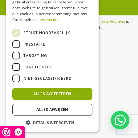
gebruikerservaring te verbeteren. Door
onze website te gebruiken, stemt u in met
alle cookies in overeenstemming met ons
Cookiebeleid.
Lees verder
De waardering van ledgloeilamp.nl bij
WebwinkelKeur Reviews
is
8.9/10 gebaseerd op 1158 reviews.
STRIKT NOODZAKELIJK
PRESTATIE
TARGETING
FUNCTIONEEL
NIET-GECLASSIFICEERD
ALLES ACCEPTEREN
ALLES AFWIJZEN
DETAILS WEERGEVEN
8,9