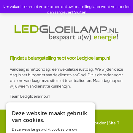
Ivm vakantie kan het voorkomen dat uw bestelling later word verzonden
dan aangeven!
Sluiten
Fijn dat u belangstelling hebt voor Ledgloeilamp.nl
Vandaag is het zondag; een wekelijkse rustdag. We wijden deze
dag in het bijzonder aan de dienst van God. Dit is de reden voor
ons om vandaag onze site niet te actualiseren. Maandag hopen
wij u weer van dienst te kunnen zijn.
Team Ledgloeilamp.nl
Deze website maakt gebruik
van cookies.
© 2024 Ledgloeilamp | Alle rechten voorbehouden |
Site IT
BV
Deze website gebruikt cookies om uw