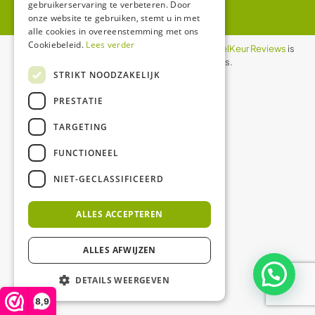
gebruikerservaring te verbeteren. Door
onze website te gebruiken, stemt u in met
alle cookies in overeenstemming met ons
Cookiebeleid.
Lees verder
De waardering van ledgloeilamp.nl bij
WebwinkelKeur Reviews
is
8.9/10 gebaseerd op 1158 reviews.
STRIKT NOODZAKELIJK
PRESTATIE
TARGETING
FUNCTIONEEL
NIET-GECLASSIFICEERD
ALLES ACCEPTEREN
ALLES AFWIJZEN
DETAILS WEERGEVEN
8,9