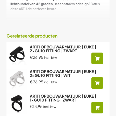
lichtbundel van 45 graden
, in een strak wit design? Dan is
deze AR111 de perfecte keuze.
Gerelateerde producten
AR111 OPBOUWARMATUUR | EUKE |
2xGU10 FITTING | ZWART
€26,95
incl. btw
AR111 OPBOUWARMATUUR | EUKE |
2xGU10 FITTING | WIT
€26,95
incl. btw
AR111 OPBOUWARMATUUR | EUKE |
1xGU10 FITTING | ZWART
€13,95
incl. btw