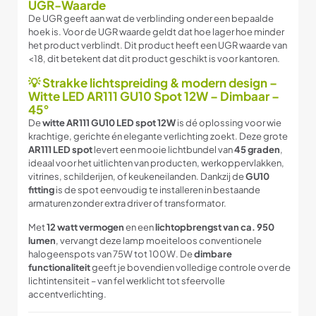
UGR-Waarde
De UGR geeft aan wat de verblinding onder een bepaalde
hoek is. Voor de UGR waarde geldt dat hoe lager hoe minder
het product verblindt. Dit product heeft een UGR waarde van
<18, dit betekent dat dit product geschikt is voor kantoren.
💡 Strakke lichtspreiding & modern design –
Witte LED AR111 GU10 Spot 12W – Dimbaar –
45°
De
witte AR111 GU10 LED spot 12W
is dé oplossing voor wie
krachtige, gerichte én elegante verlichting zoekt. Deze grote
AR111 LED spot
levert een mooie lichtbundel van
45 graden
,
ideaal voor het uitlichten van producten, werkoppervlakken,
vitrines, schilderijen, of keukeneilanden. Dankzij de
GU10
fitting
is de spot eenvoudig te installeren in bestaande
armaturen zonder extra driver of transformator.
Met
12 watt vermogen
en een
lichtopbrengst van ca. 950
lumen
, vervangt deze lamp moeiteloos conventionele
halogeenspots van 75W tot 100W. De
dimbare
functionaliteit
geeft je bovendien volledige controle over de
lichtintensiteit – van fel werklicht tot sfeervolle
accentverlichting.