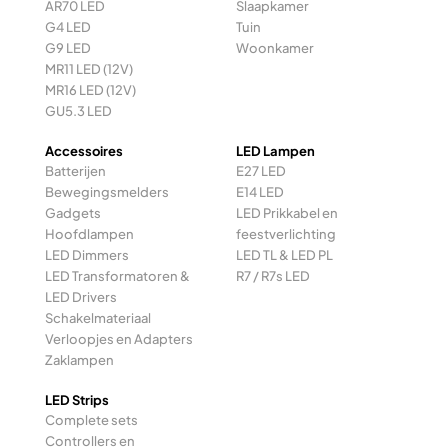
AR70 LED
Slaapkamer
G4 LED
Tuin
G9 LED
Woonkamer
MR11 LED (12V)
MR16 LED (12V)
GU5.3 LED
Accessoires
LED Lampen
Batterijen
E27 LED
Bewegingsmelders
E14 LED
Gadgets
LED Prikkabel en
Hoofdlampen
feestverlichting
LED Dimmers
LED TL & LED PL
LED Transformatoren &
R7 / R7s LED
LED Drivers
Schakelmateriaal
Verloopjes en Adapters
Zaklampen
LED Strips
Complete sets
Controllers en