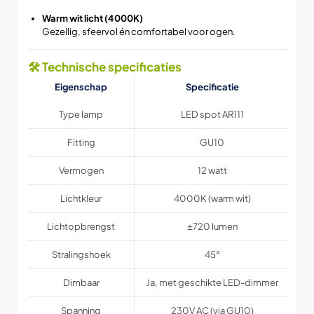
Warm wit licht (4000K)
Gezellig, sfeervol én comfortabel voor ogen.
🛠 Technische specificaties
Eigenschap
Specificatie
Type lamp
LED spot AR111
Fitting
GU10
Vermogen
12 watt
Lichtkleur
4000K (warm wit)
Lichtopbrengst
±720 lumen
Stralingshoek
45°
Dimbaar
Ja, met geschikte LED-dimmer
Spanning
230V AC (via GU10)