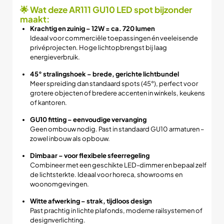
🌟 Wat deze AR111 GU10 LED spot bijzonder
maakt:
Krachtig en zuinig – 12W = ca. 720 lumen
Ideaal voor commerciële toepassingen én veeleisende
privéprojecten. Hoge lichtopbrengst bij laag
energieverbruik.
45° stralingshoek – brede, gerichte lichtbundel
Meer spreiding dan standaard spots (45°), perfect voor
grotere objecten of bredere accenten in winkels, keukens
of kantoren.
GU10 fitting – eenvoudige vervanging
Geen ombouw nodig. Past in standaard GU10 armaturen –
zowel inbouw als opbouw.
Dimbaar – voor flexibele sfeerregeling
Combineer met een geschikte LED-dimmer en bepaal zelf
de lichtsterkte. Ideaal voor horeca, showrooms en
woonomgevingen.
Witte afwerking – strak, tijdloos design
Past prachtig in lichte plafonds, moderne railsystemen of
designverlichting.