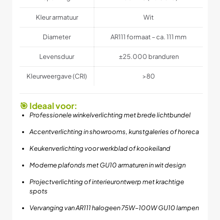
Kleur armatuur
Wit
Diameter
AR111 formaat – ca. 111 mm
Levensduur
±25.000 branduren
Kleurweergave (CRI)
>80
🎯 Ideaal voor:
Professionele winkelverlichting met brede lichtbundel
Accentverlichting in showrooms, kunstgaleries of horeca
Keukenverlichting voor werkblad of kookeiland
Moderne plafonds met GU10 armaturen in wit design
Projectverlichting of interieurontwerp met krachtige
spots
Vervanging van AR111 halogeen 75W–100W GU10 lampen