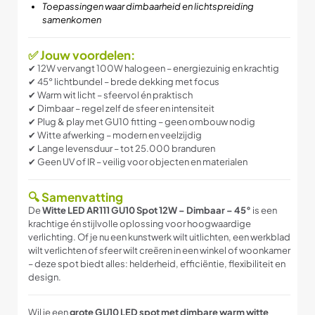
Toepassingen waar dimbaarheid en lichtspreiding
samenkomen
✅ Jouw voordelen:
✔ 12W vervangt 100W halogeen – energiezuinig en krachtig
✔ 45° lichtbundel – brede dekking met focus
✔ Warm wit licht – sfeervol én praktisch
✔ Dimbaar – regel zelf de sfeer en intensiteit
✔ Plug & play met GU10 fitting – geen ombouw nodig
✔ Witte afwerking – modern en veelzijdig
✔ Lange levensduur – tot 25.000 branduren
✔ Geen UV of IR – veilig voor objecten en materialen
🔍 Samenvatting
De
Witte LED AR111 GU10 Spot 12W – Dimbaar – 45°
is een
krachtige én stijlvolle oplossing voor hoogwaardige
verlichting. Of je nu een kunstwerk wilt uitlichten, een werkblad
wilt verlichten of sfeer wilt creëren in een winkel of woonkamer
– deze spot biedt alles: helderheid, efficiëntie, flexibiliteit en
design.
Wil je een
grote GU10 LED spot met dimbare warm witte