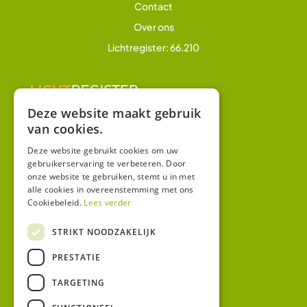
Contact
Over ons
Lichtregister: 66.210
Deze website maakt gebruik
van cookies.
Overig
Winkel
Deze website gebruikt cookies om uw
gebruikerservaring te verbeteren. Door
Mijn account
onze website te gebruiken, stemt u in met
alle cookies in overeenstemming met ons
Algemene voorwaarden
Cookiebeleid.
Lees verder
Privacy
STRIKT NOODZAKELIJK
Contact
PRESTATIE
Bezoekadres:
TARGETING
Malzwin 12D
8321 MX Urk