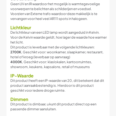
Geen UV en IR waardoor het mogelijk is warmtegevoelige
voorwerpen te belichten als schilderijen en voedsel.
Voorzien van Externe trafo waardoor deze makkelijk is te
vervangen voor heel veel AR111 spots in halogeen.
Lichtkleur
De lichtkleur van een LED lamp wordt aangeduid in Kelvin.
Voor de Kelvin waarde geldt, hoe lager de waarde hoe warmer
het licht.
Dit product is leverbaar met de volgende lichtkleuren:
2700K
, Geschikt voor: woonkamer, slaapkamer, restaurant,
hotel of kroeg (leverbaar op aanvraag)
4000K
, Geschikt voor: klaslokalen, kantoorruimtes,
showroom, keukens, kapsalons, retail of museums
IP-Waarde
Dit product heeft een IP-waarde van 20, dit betekent dat dit
product aanraakbestendig is. Hierdoor is dit product
geschikt voor iedere droge ruimte.
Dimmen
Dit product is dimbaar, u kunt dit product direct op een
passende dimmer aansluiten.