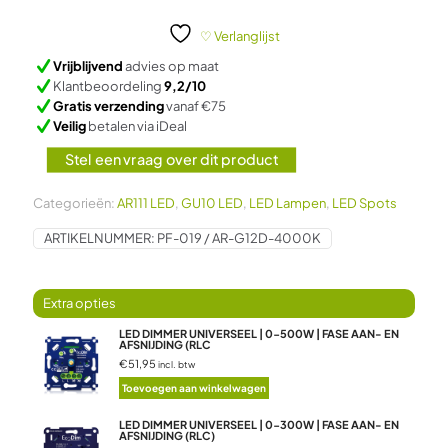
GU10
SPOT
♡ Verlanglijst
45°
Vrijblijvend
advies op maat
DIMBAAR
Klantbeoordeling
9,2/10
12W
Gratis verzending
vanaf €75
aantal
Veilig
betalen via iDeal
Stel een vraag over dit product
Categorieën:
AR111 LED
,
GU10 LED
,
LED Lampen
,
LED Spots
ARTIKELNUMMER:
PF-019 / AR-G12D-4000K
LED DIMMER UNIVERSEEL | 0-500W | FASE AAN- EN
AFSNIJDING (RLC
€51,95
incl. btw
Toevoegen aan winkelwagen
LED DIMMER UNIVERSEEL | 0-300W | FASE AAN- EN
AFSNIJDING (RLC)