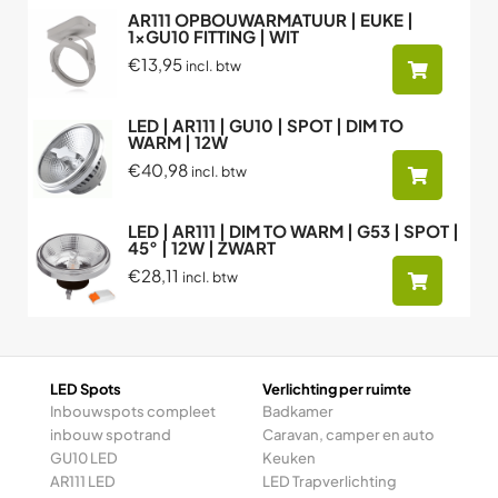
AR111 OPBOUWARMATUUR | EUKE |
1xGU10 FITTING | WIT
€13,95
incl. btw
LED | AR111 | GU10 | SPOT | DIM TO
WARM | 12W
€40,98
incl. btw
LED | AR111 | DIM TO WARM | G53 | SPOT |
45° | 12W | ZWART
€28,11
incl. btw
LED Spots
Verlichting per ruimte
Inbouwspots compleet
Badkamer
inbouw spotrand
Caravan, camper en auto
GU10 LED
Keuken
AR111 LED
LED Trapverlichting