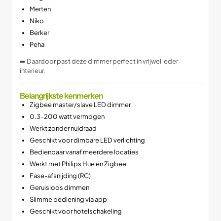
Merten
Niko
Berker
Peha
➡️ Daardoor past deze dimmer perfect in vrijwel ieder
interieur.
Belangrijkste kenmerken
Zigbee master/slave LED dimmer
0.3–200 watt vermogen
Werkt zonder nuldraad
Geschikt voor dimbare LED verlichting
Bedienbaar vanaf meerdere locaties
Werkt met Philips Hue en Zigbee
Fase-afsnijding (RC)
Geruisloos dimmen
Slimme bediening via app
Geschikt voor hotelschakeling