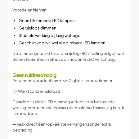
Voordelen hiervan:
Geen flikkerende LED lampen
Geruisloos dimmen
Stabiele werking bij laag wattage
Geschikt voor vrijwel alle dimbare LED lampen
De dimmer gebruikt fase-afsnijding (RC / trailing edge), wat
de beste dimtechniek is voor moderne LED verlichting.
Geen nuldraad nodig
Een enorm voordeel van deze Zigbee inbouwdimmer:
👉 Werkt zonder nuldraad
Daardoor is deze LED dimmer perfect voor bestaande
woningen en renovaties waar geen nuldraad aanwezig is in de
inbouwdoos.
➡️ Vaak direct één-op-één te vervangen zonder extra
bedrading.