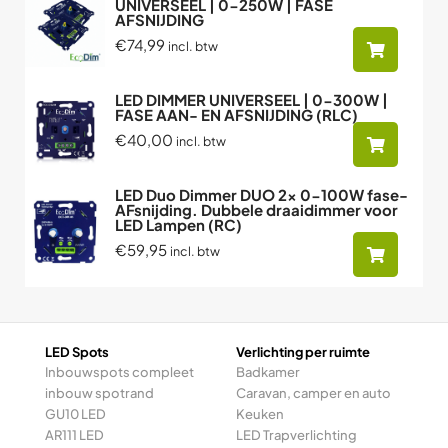
UNIVERSEEL | 0-250W | FASE
AFSNIJDING
€74,99
incl. btw
LED DIMMER UNIVERSEEL | 0-300W |
FASE AAN- EN AFSNIJDING (RLC)
€40,00
incl. btw
LED Duo Dimmer DUO 2x 0-100W fase-
AFsnijding. Dubbele draaidimmer voor
LED Lampen (RC)
€59,95
incl. btw
LED Spots
Verlichting per ruimte
Inbouwspots compleet
Badkamer
inbouw spotrand
Caravan, camper en auto
GU10 LED
Keuken
AR111 LED
LED Trapverlichting