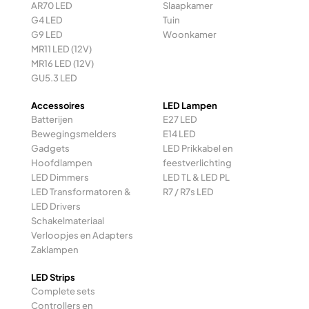
AR70 LED
Slaapkamer
G4 LED
Tuin
G9 LED
Woonkamer
MR11 LED (12V)
MR16 LED (12V)
GU5.3 LED
Accessoires
LED Lampen
Batterijen
E27 LED
Bewegingsmelders
E14 LED
Gadgets
LED Prikkabel en
Hoofdlampen
feestverlichting
LED Dimmers
LED TL & LED PL
LED Transformatoren &
R7 / R7s LED
LED Drivers
Schakelmateriaal
Verloopjes en Adapters
Zaklampen
LED Strips
Complete sets
Controllers en