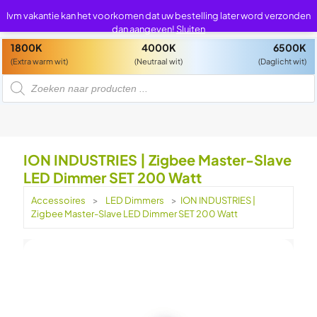
0
0
Ivm vakantie kan het voorkomen dat uw bestelling later word verzonden
dan aangeven!
Sluiten
1800K
4000K
6500K
(Extra warm wit)
(Neutraal wit)
(Daglicht wit)
P
r
o
d
u
c
t
e
n
ION INDUSTRIES | Zigbee Master-Slave
z
o
LED Dimmer SET 200 Watt
e
k
e
Accessoires
>
LED Dimmers
>
ION INDUSTRIES |
n
Zigbee Master-Slave LED Dimmer SET 200 Watt