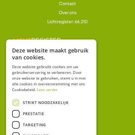
Contact
Over ons
Lichtregister: 66.210
Deze website maakt gebruik
van cookies.
Overig
Winkel
Deze website gebruikt cookies om uw
gebruikerservaring te verbeteren. Door
Mijn account
onze website te gebruiken, stemt u in met
alle cookies in overeenstemming met ons
Algemene voorwaarden
Cookiebeleid.
Lees verder
Privacy
STRIKT NOODZAKELIJK
Contact
PRESTATIE
Bezoekadres:
TARGETING
Malzwin 12D
8321 MX Urk