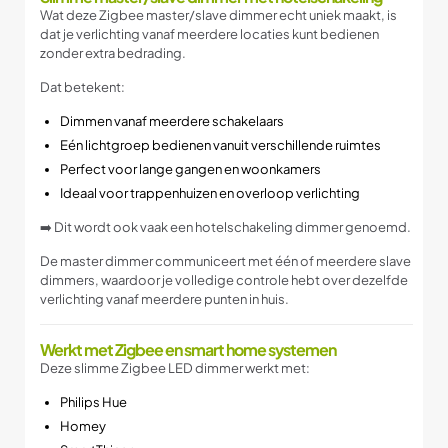
Wat deze Zigbee master/slave dimmer echt uniek maakt, is
dat je verlichting vanaf meerdere locaties kunt bedienen
zonder extra bedrading.
Dat betekent:
Dimmen vanaf meerdere schakelaars
Eén lichtgroep bedienen vanuit verschillende ruimtes
Perfect voor lange gangen en woonkamers
Ideaal voor trappenhuizen en overloop verlichting
➡️ Dit wordt ook vaak een hotelschakeling dimmer genoemd.
De master dimmer communiceert met één of meerdere slave
dimmers, waardoor je volledige controle hebt over dezelfde
verlichting vanaf meerdere punten in huis.
Werkt met Zigbee en smart home systemen
Deze slimme Zigbee LED dimmer werkt met:
Philips Hue
Homey