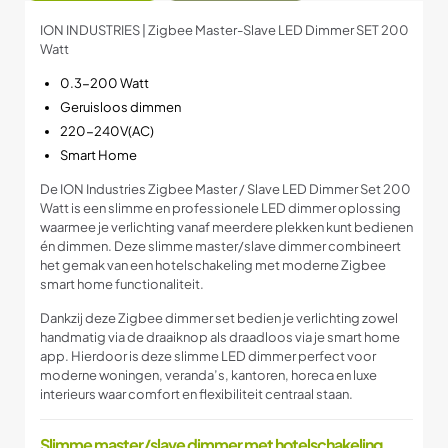
ION INDUSTRIES | Zigbee Master-Slave LED Dimmer SET 200
Watt
0.3-200 Watt
Geruisloos dimmen
220-240V(AC)
Smart Home
De ION Industries Zigbee Master / Slave LED Dimmer Set 200
Watt is een slimme en professionele LED dimmer oplossing
waarmee je verlichting vanaf meerdere plekken kunt bedienen
én dimmen. Deze slimme master/slave dimmer combineert
het gemak van een hotelschakeling met moderne Zigbee
smart home functionaliteit.
Dankzij deze Zigbee dimmer set bedien je verlichting zowel
handmatig via de draaiknop als draadloos via je smart home
app. Hierdoor is deze slimme LED dimmer perfect voor
moderne woningen, veranda’s, kantoren, horeca en luxe
interieurs waar comfort en flexibiliteit centraal staan.
Slimme master/slave dimmer met hotelschakeling