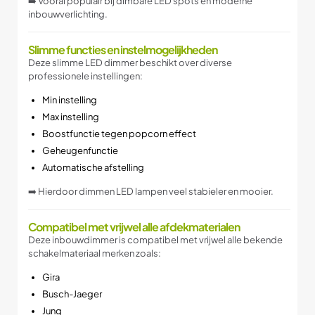
➡️ Vooral populair bij dimbare LED spots en moderne
inbouwverlichting.
Slimme functies en instelmogelijkheden
Deze slimme LED dimmer beschikt over diverse
professionele instellingen:
Min instelling
Max instelling
Boostfunctie tegen popcorn effect
Geheugenfunctie
Automatische afstelling
➡️ Hierdoor dimmen LED lampen veel stabieler en mooier.
Compatibel met vrijwel alle afdekmaterialen
Deze inbouwdimmer is compatibel met vrijwel alle bekende
schakelmateriaal merken zoals:
Gira
Busch-Jaeger
Jung