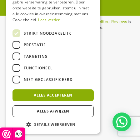
gebruikerservaring te verbeteren. Door
onze website te gebruiken, stemt u in met
alle cookies in overeenstemming met ons
Cookiebeleid.
Lees verder
De waardering van ledgloeilamp.nl bij
WebwinkelKeur Reviews
is
8.9/10 gebaseerd op 1158 reviews.
STRIKT NOODZAKELIJK
PRESTATIE
TARGETING
FUNCTIONEEL
NIET-GECLASSIFICEERD
ALLES ACCEPTEREN
ALLES AFWIJZEN
DETAILS WEERGEVEN
8,9