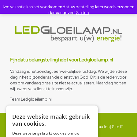
Ivm vakantie kan het voorkomen dat uw bestelling later word verzonden
dan aangeven!
Sluiten
Fijn dat u belangstelling hebt voor Ledgloeilamp.nl
Vandaag is het zondag; een wekelijkse rustdag. We wijden deze
dag in het bijzonder aan de dienst van God. Dit is de reden voor
ons om vandaag onze site niet te actualiseren. Maandag hopen
wij u weer van dienst te kunnen zijn.
Team Ledgloeilamp.nl
Deze website maakt gebruik
van cookies.
© 2024 Ledgloeilamp | Alle rechten voorbehouden |
Site IT
BV
Deze website gebruikt cookies om uw