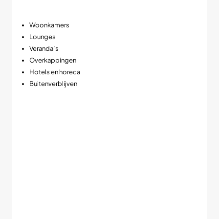
waar sfeer centraal staat, zoals:
Woonkamers
Lounges
Veranda’s
Overkappingen
Hotels en horeca
Buitenverblijven
Vooral in de avond ontstaat een warme en luxe lichtbeleving
die veel natuurlijker oogt dan standaard LED verlichting.
➡️ Hoe verder je dimt, hoe warmer en sfeervoller het licht
wordt.
Luxe witte afwerking voor moderne interieurs
De witte uitvoering geeft deze slim-fit inbouwspot een
moderne en exclusieve uitstraling. Vooral in combinatie met
houten plafonds, zwarte kozijnen en strakke interieurs vormt
deze witte plafondspot een echte blikvanger.
Daardoor wordt deze LED spot veel toegepast in: