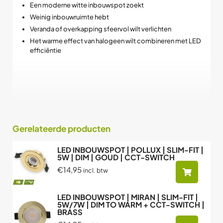
Een moderne witte inbouwspot zoekt
Weinig inbouwruimte hebt
Veranda of overkapping sfeervol wilt verlichten
Het warme effect van halogeen wilt combineren met LED
efficiëntie
➡️ Dit is echt een inbouwspot die sfeer en uitstraling centraal
zet, zonder concessies aan techniek of afwerking.
Gerelateerde producten
LED INBOUWSPOT | POLLUX | SLIM-FIT |
5W | DIM | GOUD | CCT-SWITCH
€14,95
incl. btw
LED INBOUWSPOT | MIRAN | SLIM-FIT |
5W/7W | DIM TO WARM + CCT-SWITCH |
BRASS