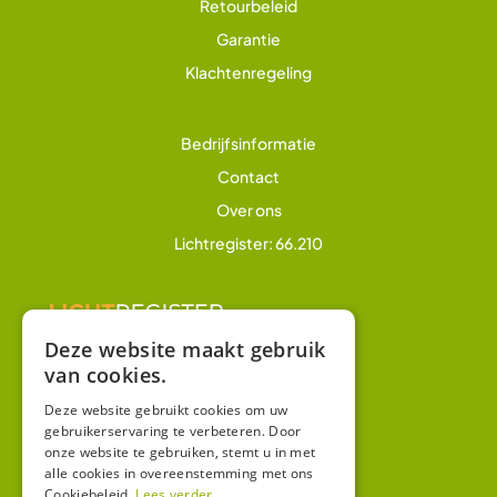
Retourbeleid
Garantie
Klachtenregeling
Bedrijfsinformatie
Contact
Over ons
Lichtregister: 66.210
Deze website maakt gebruik
van cookies.
Overig
Winkel
Deze website gebruikt cookies om uw
gebruikerservaring te verbeteren. Door
Mijn account
onze website te gebruiken, stemt u in met
alle cookies in overeenstemming met ons
Algemene voorwaarden
Cookiebeleid.
Lees verder