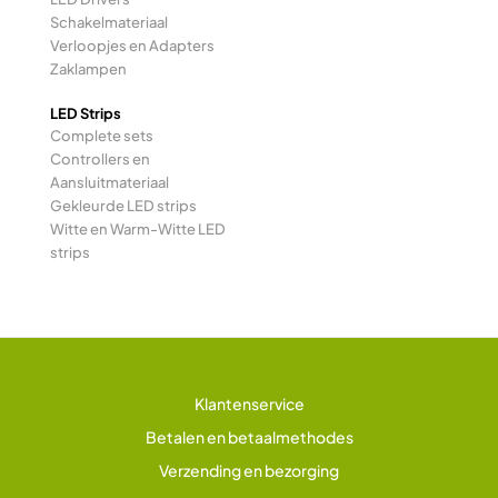
Schakelmateriaal
Verloopjes en Adapters
Zaklampen
LED Strips
Complete sets
Controllers en
Aansluitmateriaal
Gekleurde LED strips
Witte en Warm-Witte LED
strips
Klantenservice
Betalen en betaalmethodes
Verzending en bezorging