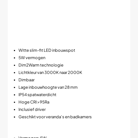
lange levensduur.
Daarnaast zorgt de brede lichtbundel voor een mooie egale
lichtverdeling zonder harde schaduwen.
➡️ Compact, sfeervol en energiezuinig in één armatuur.
Belangrijkste kenmerken
Witte slim-fit LED inbouwspot
5W vermogen
Dim2Warm technologie
Lichtkleur van 3000K naar 2000K
Dimbaar
Lage inbouwhoogte van 28 mm
IP54 spatwaterdicht
Hoge CRI >95Ra
Inclusief driver
Geschikt voor veranda’s en badkamers
Technische specificaties