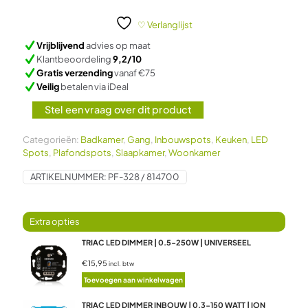
POLLUX
|
♡ Verlanglijst
SLIM-
Vrijblijvend
advies op maat
FIT
Klantbeoordeling
9,2/10
|
Gratis verzending
vanaf €75
5W
Veilig
betalen via iDeal
|
DIM2WARM
Stel een vraag over dit product
|
WIT
aantal
Categorieën:
Badkamer
,
Gang
,
Inbouwspots
,
Keuken
,
LED
Spots
,
Plafondspots
,
Slaapkamer
,
Woonkamer
ARTIKELNUMMER:
PF-328 / 814700
TRIAC LED DIMMER | 0.5-250W | UNIVERSEEL
€15,95
incl. btw
Toevoegen aan winkelwagen
TRIAC LED DIMMER INBOUW | 0.3-150 WATT | ION