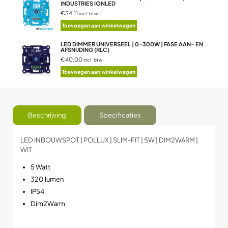
INDUSTRIES IONLED
€34,11
incl. btw
Toevoegen aan winkelwagen
LED DIMMER UNIVERSEEL | 0-300W | FASE AAN- EN
AFSNIJDING (RLC)
€40,00
incl. btw
Toevoegen aan winkelwagen
Beschrijving
Specificaties
LED INBOUWSPOT | POLLUX | SLIM-FIT | 5W | DIM2WARM |
WIT
5 Watt
320 lumen
IP54
Dim2Warm
De LED inbouwspot POLLUX slim-fit 5W Dim2Warm wit is een