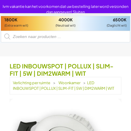
0
0
Ivm vakantie kan het voorkomen dat uw bestelling later word verzonden
dan aangeven!
Sluiten
1800K
4000K
6500K
(Extra warm wit)
(Neutraal wit)
(Daglicht wit)
P
r
o
d
u
c
t
e
n
LED INBOUWSPOT | POLLUX | SLIM-
z
o
FIT | 5W | DIM2WARM | WIT
e
k
e
Verlichting per ruimte
>
Woonkamer
>
LED
n
INBOUWSPOT | POLLUX | SLIM-FIT | 5W | DIM2WARM | WIT