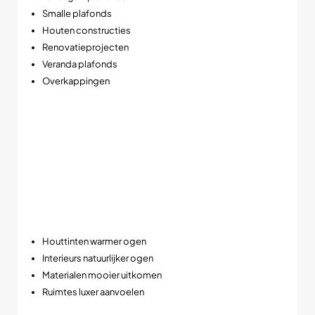
Smalle plafonds
Houten constructies
Renovatieprojecten
Veranda plafonds
Overkappingen
➡️ Vooral populair in situaties waar weinig ruimte beschikbaar
is boven het plafond.
Hoge kleurechtheid voor luxe lichtbeleving
Deze LED inbouwspot beschikt over een zeer hoge CRI-
waarde van >95Ra, waardoor kleuren bijzonder natuurgetrouw
worden weergegeven.
Dat zorgt ervoor dat:
Houttinten warmer ogen
Interieurs natuurlijker ogen
Materialen mooier uitkomen
Ruimtes luxer aanvoelen