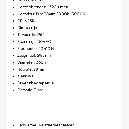
Vermogen: 5W
Lichtopbrengst: ±320 lumen
Lichtkleur: Dim2Warm 2000K–3000K
CRI: >95Ra
Dimbaar: ja
IP-waarde: IP54
Spanning: 230V AC
Frequentie: 50/60 Hz
Zaagmaat: Ø55 mm
Diameter: Ø65 mm
Hoogte: 28 mm
Kleur: wit
Driver inbegrepen: ja
Garantie: 3 jaar
Waarom kiezen voor de POLLUX Dim2Warm
inbouwspot?
Deze witte slim-fit LED spot is ideaal als je:
Een warme luxe sfeer wilt creëren