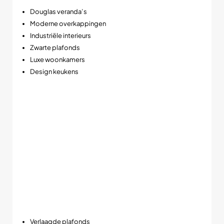
Douglas veranda’s
Moderne overkappingen
Industriële interieurs
Zwarte plafonds
Luxe woonkamers
Design keukens
➡️ Veel stijlvoller dan standaard witte spots.
De combinatie van wit armatuur en warm dimbaar licht zorgt
voor een echte hotelsfeer in moderne woningen en
buitenruimtes.
Slim-fit ontwerp met extreem lage inbouwhoogte
Een groot voordeel van de POLLUX slim-fit is de zeer
beperkte inbouwhoogte van slechts 28 mm. Daardoor past
deze LED inbouwspot ook in plafonds waar standaard spots
vaak te diep zijn.
Dit maakt de spot ideaal voor:
Verlaagde plafonds