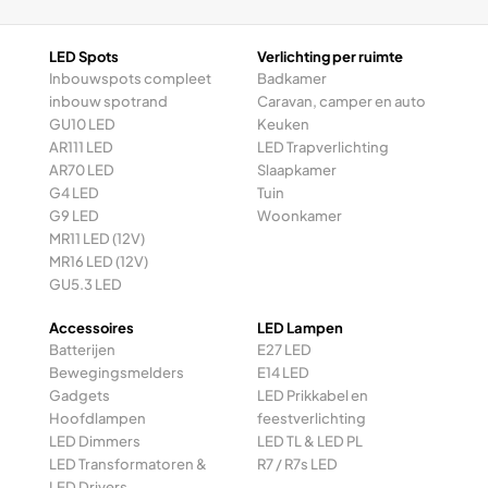
LED Spots
Verlichting per ruimte
Inbouwspots compleet
Badkamer
inbouw spotrand
Caravan, camper en auto
GU10 LED
Keuken
AR111 LED
LED Trapverlichting
AR70 LED
Slaapkamer
G4 LED
Tuin
G9 LED
Woonkamer
MR11 LED (12V)
MR16 LED (12V)
GU5.3 LED
Accessoires
LED Lampen
Batterijen
E27 LED
Bewegingsmelders
E14 LED
Gadgets
LED Prikkabel en
Hoofdlampen
feestverlichting
LED Dimmers
LED TL & LED PL
LED Transformatoren &
R7 / R7s LED
LED Drivers