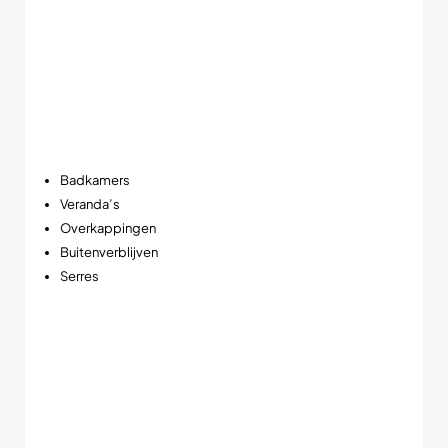
Vooral in veranda’s, horeca en luxe interieurs maakt dit
zichtbaar verschil in sfeerbeleving.
IP54 bescherming voor vochtige ruimtes
Dankzij de IP54 classificatie is deze witte LED spot
beschermd tegen vocht en spatwater. Daardoor is hij niet
alleen geschikt voor woonkamers en keukens, maar ook
perfect toepasbaar in:
Badkamers
Veranda’s
Overkappingen
Buitenverblijven
Serres
➡️ Ideaal voor ruimtes waar sfeer én vochtbestendigheid
belangrijk zijn.
Compact formaat met krachtige prestaties
Ondanks het compacte ontwerp levert deze 5W LED spot
een lichtopbrengst van circa 320 lumen. Daarbij zorgt de
efficiënte LED techniek voor een laag energieverbruik en een