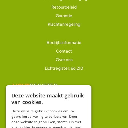
Retourbeleid
Garantie
Klachtenregeling
Bedrijfsinformatie
Contact
Over ons
Lichtregister: 66.210
Deze website maakt gebruik
van cookies.
Overig
Winkel
Deze website gebruikt cookies om uw
gebruikerservaring te verbeteren. Door
Mijn account
onze website te gebruiken, stemt u in met
alle cookies in overeenstemming met ons
Algemene voorwaarden