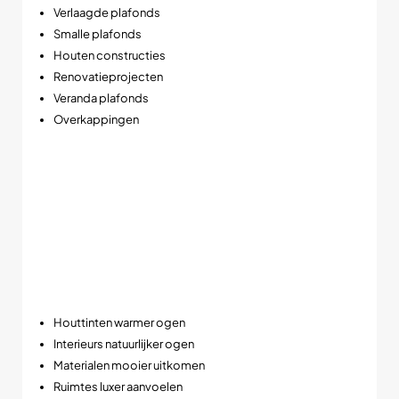
Verlaagde plafonds
Smalle plafonds
Houten constructies
Renovatieprojecten
Veranda plafonds
Overkappingen
➡️ Vooral populair in situaties waar weinig ruimte beschikbaar
is boven het plafond.
Hoge kleurechtheid voor luxe lichtbeleving
Deze LED inbouwspot beschikt over een zeer hoge CRI-
waarde van >95Ra, waardoor kleuren bijzonder natuurgetrouw
worden weergegeven.
Dat zorgt ervoor dat:
Houttinten warmer ogen
Interieurs natuurlijker ogen
Materialen mooier uitkomen
Ruimtes luxer aanvoelen