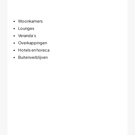
Daardoor is deze dimbare LED spot perfect voor ruimtes
waar sfeer centraal staat, zoals:
Woonkamers
Lounges
Veranda’s
Overkappingen
Hotels en horeca
Buitenverblijven
Vooral in de avond ontstaat een warme en luxe lichtbeleving
die veel natuurlijker oogt dan standaard LED verlichting.
➡️ Hoe verder je dimt, hoe warmer en sfeervoller het licht
wordt.
Luxe zwarte afwerking voor moderne interieurs
De zwarte uitvoering geeft deze slim-fit inbouwspot een
moderne en exclusieve uitstraling. Vooral in combinatie met
houten plafonds, zwarte kozijnen en strakke interieurs vormt
deze zwarte plafondspot een echte blikvanger.