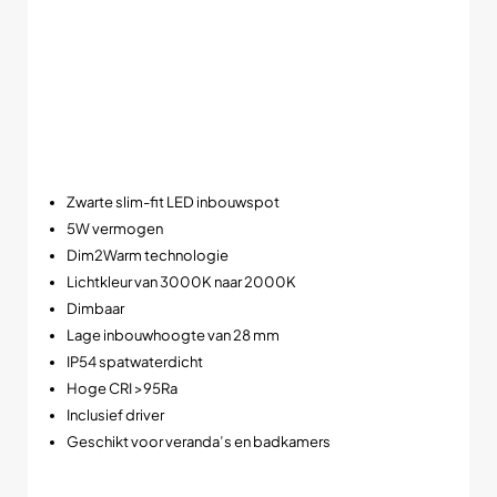
efficiënte LED techniek voor een laag energieverbruik en een
lange levensduur.
Daarnaast zorgt de brede lichtbundel voor een mooie egale
lichtverdeling zonder harde schaduwen.
➡️ Compact, sfeervol en energiezuinig in één armatuur.
Belangrijkste kenmerken
Zwarte slim-fit LED inbouwspot
5W vermogen
Dim2Warm technologie
Lichtkleur van 3000K naar 2000K
Dimbaar
Lage inbouwhoogte van 28 mm
IP54 spatwaterdicht
Hoge CRI >95Ra
Inclusief driver
Geschikt voor veranda’s en badkamers