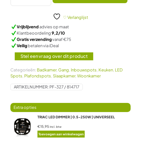
|
POLLUX
|
♡ Verlanglijst
SLIM-
Vrijblijvend
advies op maat
FIT
Klantbeoordeling
9,2/10
|
Gratis verzending
vanaf €75
5W
Veilig
betalen via iDeal
|
DIM2WARM
Stel een vraag over dit product
|
ZWART
aantal
Categorieën:
Badkamer
,
Gang
,
Inbouwspots
,
Keuken
,
LED
Spots
,
Plafondspots
,
Slaapkamer
,
Woonkamer
ARTIKELNUMMER:
PF-327 / 814717
TRIAC LED DIMMER | 0.5-250W | UNIVERSEEL
€15,95
incl. btw
Toevoegen aan winkelwagen