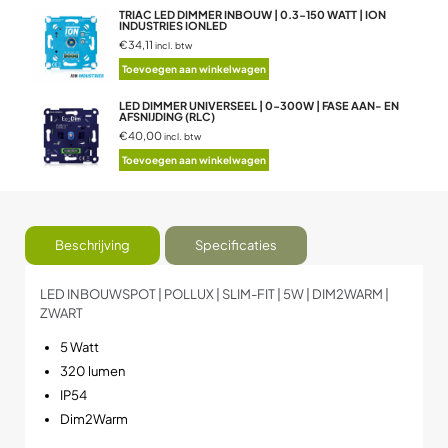
TRIAC LED DIMMER INBOUW | 0.3-150 WATT | ION
INDUSTRIES IONLED
€34,11
incl. btw
Toevoegen aan winkelwagen
LED DIMMER UNIVERSEEL | 0-300W | FASE AAN- EN
AFSNIJDING (RLC)
€40,00
incl. btw
Toevoegen aan winkelwagen
Beschrijving
Specificaties
LED INBOUWSPOT | POLLUX | SLIM-FIT | 5W | DIM2WARM |
ZWART
5 Watt
320 lumen
IP54
Dim2Warm