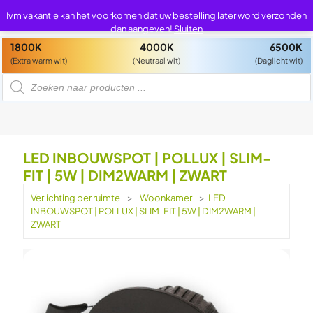
0
0
Ivm vakantie kan het voorkomen dat uw bestelling later word verzonden
dan aangeven!
Sluiten
1800K
4000K
6500K
(Extra warm wit)
(Neutraal wit)
(Daglicht wit)
P
r
o
d
u
c
t
e
n
LED INBOUWSPOT | POLLUX | SLIM-
z
o
FIT | 5W | DIM2WARM | ZWART
e
k
e
Verlichting per ruimte
>
Woonkamer
>
LED
n
INBOUWSPOT | POLLUX | SLIM-FIT | 5W | DIM2WARM |
ZWART