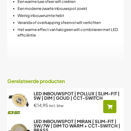
Een warme luxe sfeer wilt creëren
Een moderne zwarte inbouwspot zoekt
Weinig inbouwruimte hebt
Veranda of overkapping sfeervol wilt verlichten
Het warme effect van halogeen wilt combineren met LED
efficiëntie
➡️ Dit is echt een inbouwspot die sfeer en uitstraling centraal
zet, zonder concessies aan techniek of afwerking.
Gerelateerde producten
LED INBOUWSPOT | POLLUX | SLIM-FIT |
5W | DIM | GOUD | CCT-SWITCH
€14,95
incl. btw
LED INBOUWSPOT | MIRAN | SLIM-FIT |
5W/7W | DIM TO WARM + CCT-SWITCH |
BRASS