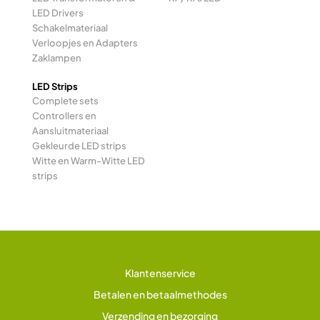
LED Drivers
Schakelmateriaal
Verloopjes en Adapters
Zaklampen
LED Strips
Complete sets
Controllers en
Aansluitmateriaal
Gekleurde LED strips
Witte en Warm-Witte LED
strips
Klantenservice
Betalen en betaalmethodes
Verzending en bezorging