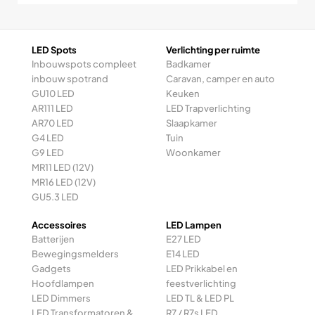
LED Spots
Verlichting per ruimte
Inbouwspots compleet
Badkamer
inbouw spotrand
Caravan, camper en auto
GU10 LED
Keuken
AR111 LED
LED Trapverlichting
AR70 LED
Slaapkamer
G4 LED
Tuin
G9 LED
Woonkamer
MR11 LED (12V)
MR16 LED (12V)
GU5.3 LED
Accessoires
LED Lampen
Batterijen
E27 LED
Bewegingsmelders
E14 LED
Gadgets
LED Prikkabel en
Hoofdlampen
feestverlichting
LED Dimmers
LED TL & LED PL
LED Transformatoren &
R7 / R7s LED