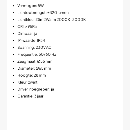
Technische specificaties
Vermogen: 5W
Lichtopbrengst: ±320 lumen
Lichtkleur: Dim2Warm 2000K–3000K
CRI: >95Ra
Dimbaar: ja
IP-waarde: IP54
Spanning: 230V AC
Frequentie: 50/60 Hz
Zaagmaat: Ø55 mm
Diameter: Ø65 mm
Hoogte: 28 mm
Kleur: zwart
Driver inbegrepen: ja
Garantie: 3 jaar
Waarom kiezen voor de POLLUX Dim2Warm
inbouwspot?
Deze zwarte slim-fit LED spot is ideaal als je: