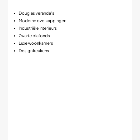
Daardoor wordt deze LED spot veel toegepast in:
Douglas veranda’s
Moderne overkappingen
Industriële interieurs
Zwarte plafonds
Luxe woonkamers
Design keukens
➡️ Veel stijlvoller dan standaard witte spots.
De combinatie van zwart armatuur en warm dimbaar licht zorgt
voor een echte hotelsfeer in moderne woningen en
buitenruimtes.
Slim-fit ontwerp met extreem lage inbouwhoogte
Een groot voordeel van de POLLUX slim-fit is de zeer
beperkte inbouwhoogte van slechts 28 mm. Daardoor past
deze LED inbouwspot ook in plafonds waar standaard spots
vaak te diep zijn.
Dit maakt de spot ideaal voor: