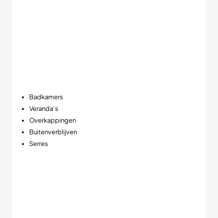
Vooral in veranda’s, horeca en luxe interieurs maakt dit
zichtbaar verschil in sfeerbeleving.
IP54 bescherming voor vochtige ruimtes
Dankzij de IP54 classificatie is deze zwarte LED spot
beschermd tegen vocht en spatwater. Daardoor is hij niet
alleen geschikt voor woonkamers en keukens, maar ook
perfect toepasbaar in:
Badkamers
Veranda’s
Overkappingen
Buitenverblijven
Serres
➡️ Ideaal voor ruimtes waar sfeer én vochtbestendigheid
belangrijk zijn.
Compact formaat met krachtige prestaties
Ondanks het compacte ontwerp levert deze 5W LED spot
een lichtopbrengst van circa 320 lumen. Daarbij zorgt de