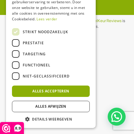
gebruikerservaring te verbeteren. Door
onze website te gebruiken, stemt u in met
alle cookies in overeenstemming met ons
Cookiebeleid.
Lees verder
De waardering van ledgloeilamp.nl bij
WebwinkelKeur Reviews
is
8.9/10 gebaseerd op 1158 reviews.
STRIKT NOODZAKELIJK
PRESTATIE
TARGETING
FUNCTIONEEL
NIET-GECLASSIFICEERD
ALLES ACCEPTEREN
ALLES AFWIJZEN
DETAILS WEERGEVEN
8,9