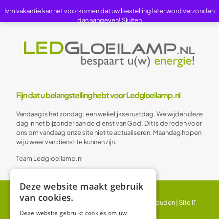
Ivm vakantie kan het voorkomen dat uw bestelling later word verzonden
dan aangeven!
Sluiten
Fijn dat u belangstelling hebt voor Ledgloeilamp.nl
Vandaag is het zondag; een wekelijkse rustdag. We wijden deze
dag in het bijzonder aan de dienst van God. Dit is de reden voor
ons om vandaag onze site niet te actualiseren. Maandag hopen
wij u weer van dienst te kunnen zijn.
Team Ledgloeilamp.nl
Deze website maakt gebruik
van cookies.
© 2024 Ledgloeilamp | Alle rechten voorbehouden |
Site IT
BV
Deze website gebruikt cookies om uw