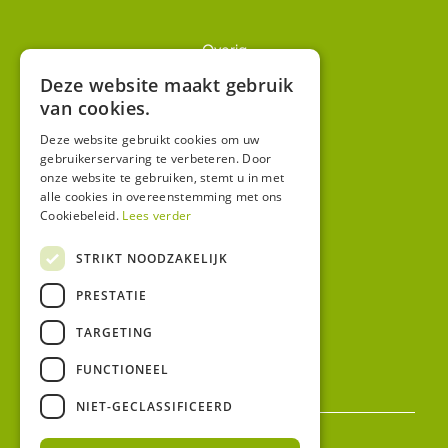
Overig
Winkel
Deze website maakt gebruik
van cookies.
Mijn account
Algemene voorwaarden
Deze website gebruikt cookies om uw
gebruikerservaring te verbeteren. Door
Privacy
onze website te gebruiken, stemt u in met
alle cookies in overeenstemming met ons
Cookiebeleid.
Lees verder
Contact
Bezoekadres:
STRIKT NOODZAKELIJK
Malzwin 12D
PRESTATIE
8321 MX Urk
Postadres:
TARGETING
Koningin Julianastraat 1
8321HW URK
FUNCTIONEEL
NIET-GECLASSIFICEERD