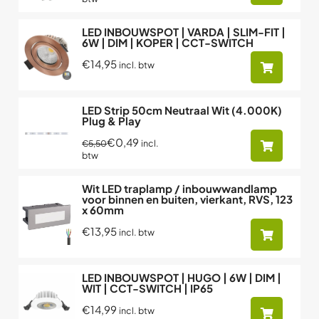
LED INBOUWSPOT | VARDA | SLIM-FIT |
6W | DIM | KOPER | CCT-SWITCH
€14,95
incl. btw
LED Strip 50cm Neutraal Wit (4.000K)
Plug & Play
€0,49
incl.
€5,50
btw
Wit LED traplamp / inbouwwandlamp
voor binnen en buiten, vierkant, RVS, 123
x 60mm
€13,95
incl. btw
LED INBOUWSPOT | HUGO | 6W | DIM |
WIT | CCT-SWITCH | IP65
€14,99
incl. btw