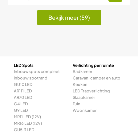
Bekijk meer (59)
LED Spots
Verlichting per ruimte
Inbouwspots compleet
Badkamer
inbouw spotrand
Caravan, camper en auto
GU10 LED
Keuken
AR111 LED
LED Trapverlichting
AR70 LED
Slaapkamer
G4 LED
Tuin
G9 LED
Woonkamer
MR11 LED (12V)
MR16 LED (12V)
GU5.3 LED