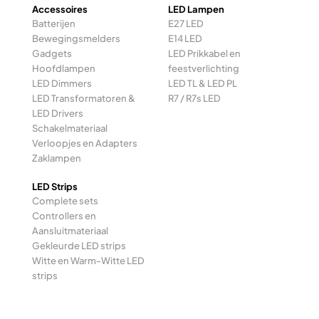
Accessoires
LED Lampen
Batterijen
E27 LED
Bewegingsmelders
E14 LED
Gadgets
LED Prikkabel en
Hoofdlampen
feestverlichting
LED Dimmers
LED TL & LED PL
LED Transformatoren &
R7 / R7s LED
LED Drivers
Schakelmateriaal
Verloopjes en Adapters
Zaklampen
LED Strips
Complete sets
Controllers en
Aansluitmateriaal
Gekleurde LED strips
Witte en Warm-Witte LED
strips