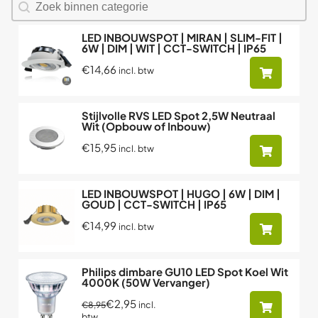
Zoeken naar producten
LED INBOUWSPOT | MIRAN | SLIM-FIT |
6W | DIM | WIT | CCT-SWITCH | IP65
€14,66
incl. btw
Stijlvolle RVS LED Spot 2,5W Neutraal
Wit (Opbouw of Inbouw)
€15,95
incl. btw
LED INBOUWSPOT | HUGO | 6W | DIM |
GOUD | CCT-SWITCH | IP65
€14,99
incl. btw
Philips dimbare GU10 LED Spot Koel Wit
4000K (50W Vervanger)
€2,95
incl.
€8,95
btw