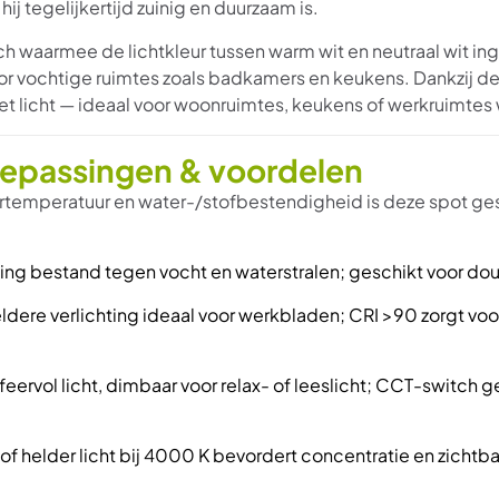
hij tegelijkertijd zuinig en duurzaam is.
h waarmee de lichtkleur tussen warm wit en neutraal wit i
or vochtige ruimtes zoals badkamers en keukens. Dankzij d
r het licht — ideaal voor woonruimtes, keukens of werkruimtes
Toepassingen & voordelen
rtemperatuur en water-/stofbestendigheid is deze spot ges
g bestand tegen vocht en waterstralen; geschikt voor do
ldere verlichting ideaal voor werkbladen; CRI >90 zorgt voor
ervol licht, dimbaar voor relax- of leeslicht; CCT-switch geef
t of helder licht bij 4000 K bevordert concentratie en zich