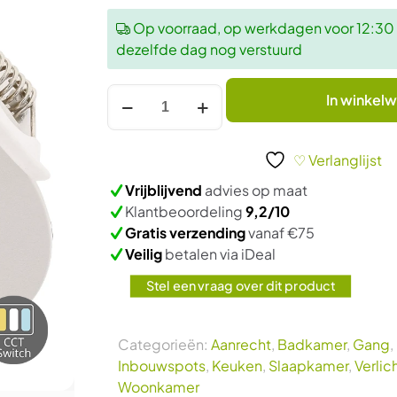
Op voorraad, op werkdagen voor 12:30 u
dezelfde dag nog verstuurd
LED
In winkel
INBOUWSPOT
|
VARDA
♡ Verlanglijst
|
Vrijblijvend
advies op maat
SLIM-
Klantbeoordeling
9,2/10
FIT
Gratis verzending
vanaf €75
|
Veilig
betalen via iDeal
6W
|
Stel een vraag over dit product
DIM
|
Categorieën:
Aanrecht
,
Badkamer
,
Gang
,
WIT
Inbouwspots
,
Keuken
,
Slaapkamer
,
Verlic
|
Woonkamer
CCT-