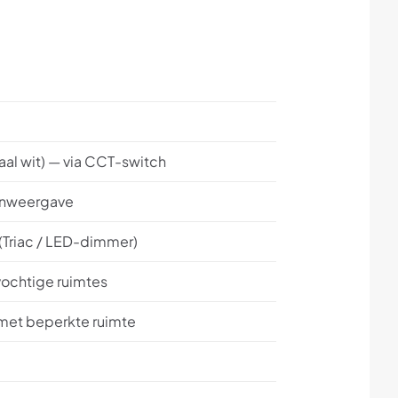
al wit) — via CCT-switch
renweergave
(Triac / LED-dimmer)
 vochtige ruimtes
 met beperkte ruimte