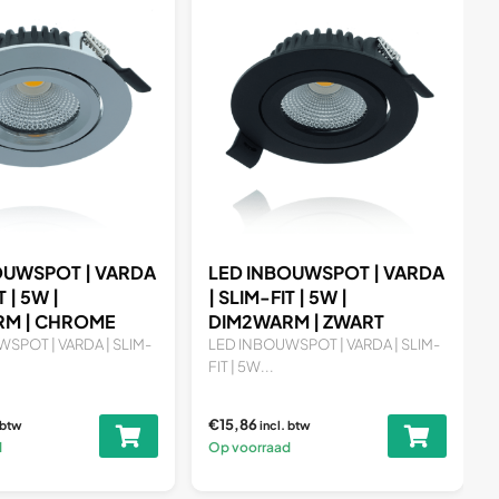
OUWSPOT | VARDA
LED INBOUWSPOT | VARDA
T | 5W |
| SLIM-FIT | 5W |
M | ZWART
DIM2WARM | ZILVER
SPOT | VARDA | SLIM-
LED INBOUWSPOT | VARDA | SLIM-
FIT | 5W...
€15,86
. btw
incl. btw
d
Op voorraad