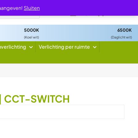
 aangeven!
Sluiten
0
5000K
6500K
(Koel wit)
(Daglicht wit)
nverlichting
Verlichting per ruimte
T | CCT-SWITCH