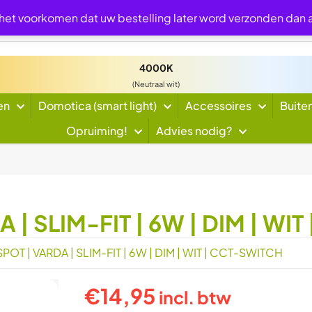
 het voorkomen dat uw bestelling later word verzonden dan
4000K
(Neutraal wit)
en
Domotica (smart light)
Accessoires
Buite
Opruiming!
Advies nodig?
| SLIM-FIT | 6W | DIM | WI
T | VARDA | SLIM-FIT | 6W | DIM | WIT | CCT-SWITCH
€
14,95
incl. btw