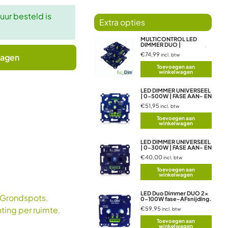
ur besteld is
MULTICONTROL LED
DIMMER DUO |
UNIVERSEEL | 0-250W |
€74,99
incl. btw
wagen
FASE AFSNIJDING
Toevoegen aan
winkelwagen
LED DIMMER UNIVERSEEL
| 0-500W | FASE AAN- EN
AFSNIJDING (RLC
€51,95
incl. btw
Toevoegen aan
winkelwagen
LED DIMMER UNIVERSEEL
| 0-300W | FASE AAN- EN
AFSNIJDING (RLC)
€40,00
incl. btw
Toevoegen aan
winkelwagen
LED Duo Dimmer DUO 2x
Grondspots
,
0-100W fase-AFsnijding.
Dubbele draaidimmer
hting per ruimte
,
€59,95
incl. btw
voor LED Lampen (RC)
Toevoegen aan
winkelwagen