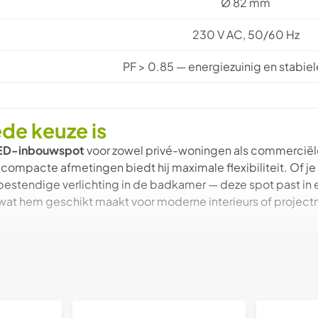
Ø 82 mm
230 V AC, 50/60 Hz
PF > 0.85 — energiezuinig en stabie
de keuze is
LED-inbouwspot
voor zowel privé-woningen als commerciële 
 compacte afmetingen biedt hij maximale flexibiliteit. Of je 
tbestendige verlichting in de badkamer — deze spot past in e
, wat hem geschikt maakt voor moderne interieurs of projectm