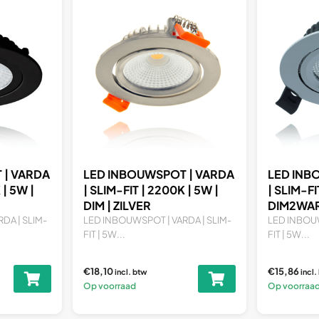
 | VARDA
LED INBOUWSPOT | VARDA
LED INB
 | 5W |
| SLIM-FIT | 5W |
| SLIM-FI
DIM2WARM | CHROME
DIM2WAR
DA | SLIM-
LED INBOUWSPOT | VARDA | SLIM-
LED INBOUW
FIT | 5W...
FIT | 5W...
€15,86
€15,86
incl. btw
incl
Op voorraad
Op voorraa