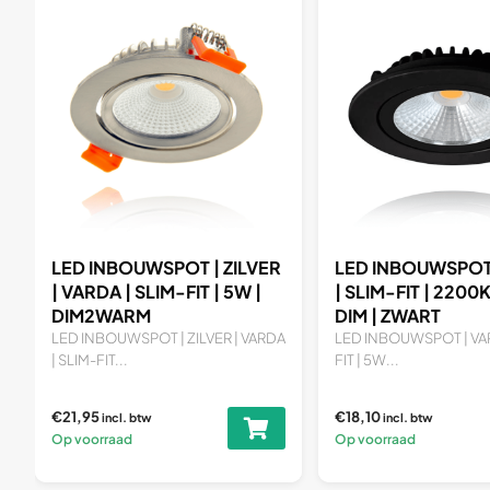
R
LED INBOUWSPOT | VARDA
LED INBOUWSPOT
| SLIM-FIT | 2200K | 5W |
| SLIM-FIT | 2200K
DIM | ZWART
DIM | ZILVER
A
LED INBOUWSPOT | VARDA | SLIM-
LED INBOUWSPOT | VAR
FIT | 5W...
FIT | 5W...
€18,10
€18,10
incl. btw
incl. btw
Op voorraad
Op voorraad