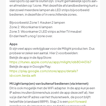
veel spots op aan te sluiten zijn. U kunt gemakkelijk spots aan-
en afmelden op 1 zone. Met dezelfde afstandbediening kunt u
dan zowel meerdere lampen als LED strips bijvoorbeeld
bedienen, in dezelfde of in verschillende zones.
Bijvoorbeeld:Zone 1: Keuken 2 lampen
Zone 2: Woonkamer 6 lampen
Zone 3: Woonkamer 2 LED strips achter TV meubel
En dan heeft u nog 1 zone over.
Apps
Er zijn veel apps verkrijgbaar voor de Milight producten. Dus
probeer er zeker een aantal. Hier 2 voorbeelden:
Bekijk de app in de AppStore:
https://itunes.apple.com/us/app/milight/id680443167
Bekijk de app in Google Play:
https://play.google.com/store/apps/details?
id=com.lierda.wifi
Mi Light lamp(en) van buitenaf bedienen (via internet)
Dit
is
ook mogelijk met de WiFi adapter. In de app kun je een
IP adres invullen (binnenshuis zoekt de app deze zelf al), hier
vul je dan het IP adres van het thuisnetwerk, de poort blijft
hetzelfde (standaard 8899). Stap 2 is een
port forward