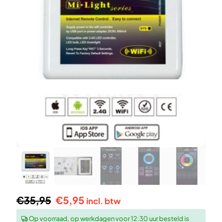
Oorspronkelijke
Huidige
€
35,95
€
5,95
incl. btw
prijs
prijs
Op voorraad, op werkdagen voor 12:30 uur besteld is