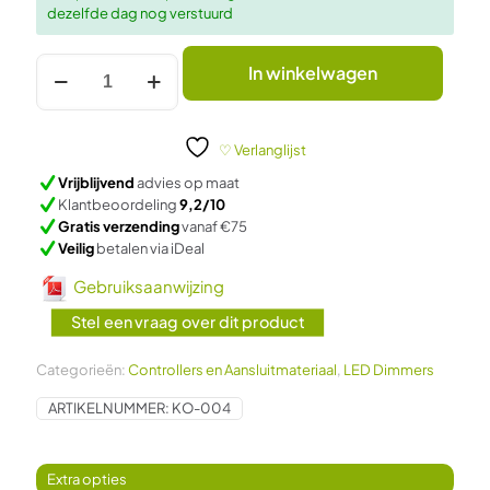
dezelfde dag nog verstuurd
was:
is:
€35,95.
€5,95.
Mi-
In winkelwagen
Light
WiFi
adapter
(Met
♡ Verlanglijst
telefoon
Vrijblijvend
advies op maat
bedienen
Klantbeoordeling
9,2/10
van
Gratis verzending
vanaf €75
spots,
Veilig
betalen via iDeal
lampen
en/of
Gebruiksaanwijzing
strips!)
aantal
Stel een vraag over dit product
Categorieën:
Controllers en Aansluitmateriaal
,
LED Dimmers
ARTIKELNUMMER:
KO-004