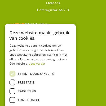
Over ons
Lichtregister: 66.210
Deze website maakt gebruik
van cookies.
Overig
Winkel
Deze website gebruikt cookies om uw
gebruikerservaring te verbeteren. Door
Mijn account
onze website te gebruiken, stemt u in met
alle cookies in overeenstemming met ons
Algemene voorwaarden
Cookiebeleid.
Lees verder
Privacy
STRIKT NOODZAKELIJK
Contact
PRESTATIE
Bezoekadres:
TARGETING
Malzwin 12D
8321 MX Urk
FUNCTIONEEL
Postadres: