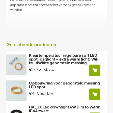
instellen op de internet router, zodat hij weet naar welk
apparaat in het thuisnetwerk het verzoek gestuurd moet
worden.
Gerelateerde producten
Kleurtemperatuur regelbare soft LED
spot (daglicht – extra warm licht) WiFi
MultiWhite geborsteld messing
€17,95
incl. btw
Opbouwring voor geborsteld messing
LED spot
€4,10
incl. btw
HALUX Led downlight 6W Dim to Warm
IP44 zwart