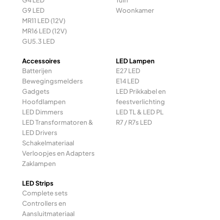
G4 LED
Tuin
G9 LED
Woonkamer
MR11 LED (12V)
MR16 LED (12V)
GU5.3 LED
Accessoires
LED Lampen
Batterijen
E27 LED
Bewegingsmelders
E14 LED
Gadgets
LED Prikkabel en
Hoofdlampen
feestverlichting
LED Dimmers
LED TL & LED PL
LED Transformatoren &
R7 / R7s LED
LED Drivers
Schakelmateriaal
Verloopjes en Adapters
Zaklampen
LED Strips
Complete sets
Controllers en
Aansluitmateriaal