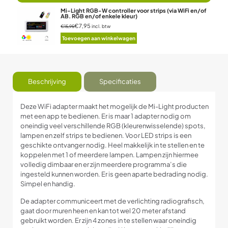
Mi-Light RGB-W controller voor strips (via WiFi en/of
AB. RGB en/of enkele kleur)
€7,95
incl. btw
€15,95
Toevoegen aan winkelwagen
Beschrijving
Specificaties
Deze WiFi adapter maakt het mogelijk de Mi-Light producten
met een app te bedienen. Er is maar 1 adapter nodig om
oneindig veel verschillende RGB (kleurenwisselende) spots,
lampen en zelf strips te bedienen. Voor LED strips is een
geschikte ontvanger nodig. Heel makkelijk in te stellen en te
koppelen met 1 of meerdere lampen. Lampen zijn hiermee
volledig dimbaar en er zijn meerdere programma’s die
ingesteld kunnen worden. Er is geen aparte bedrading nodig.
Simpel en handig.
De adapter communiceert met de verlichting radiografisch,
gaat door muren heen en kan tot wel 20 meter afstand
gebruikt worden. Er zijn 4 zones in te stellen waar oneindig