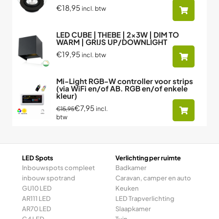
€18,95
incl. btw
LED CUBE | THEBE | 2x3W | DIM TO
WARM | GRIJS UP/DOWNLIGHT
€19,95
incl. btw
Mi-Light RGB-W controller voor strips
(via WiFi en/of AB. RGB en/of enkele
kleur)
€7,95
incl.
€15,95
btw
LED Spots
Verlichting per ruimte
Inbouwspots compleet
Badkamer
inbouw spotrand
Caravan, camper en auto
GU10 LED
Keuken
AR111 LED
LED Trapverlichting
AR70 LED
Slaapkamer