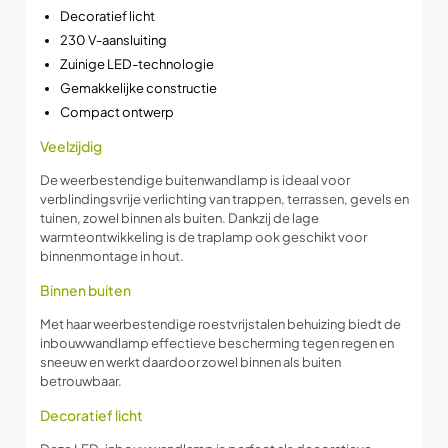
Decoratief licht
230 V-aansluiting
Zuinige LED-technologie
Gemakkelijke constructie
Compact ontwerp
Veelzijdig
De weerbestendige buitenwandlamp is ideaal voor
verblindingsvrije verlichting van trappen, terrassen, gevels en
tuinen, zowel binnen als buiten. Dankzij de lage
warmteontwikkeling is de traplamp ook geschikt voor
binnenmontage in hout.
Binnen buiten
Met haar weerbestendige roestvrijstalen behuizing biedt de
inbouwwandlamp effectieve bescherming tegen regen en
sneeuw en werkt daardoor zowel binnen als buiten
betrouwbaar.
Decoratief licht