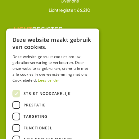
Over ons
Lichtregister: 66.210
Deze website maakt gebruik
van cookies.
Overig
Winkel
Deze website gebruikt cookies om uw
gebruikerservaring te verbeteren. Door
Mijn account
onze website te gebruiken, stemt u in met
alle cookies in overeenstemming met ons
Algemene voorwaarden
Cookiebeleid.
Lees verder
Privacy
STRIKT NOODZAKELIJK
Contact
PRESTATIE
Bezoekadres:
TARGETING
Malzwin 12D
8321 MX Urk
FUNCTIONEEL
Postadres: