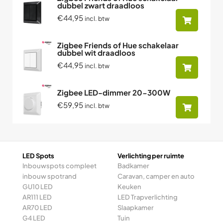
dubbel zwart draadloos
€44,95
incl. btw
Zigbee Friends of Hue schakelaar
dubbel wit draadloos
€44,95
incl. btw
Zigbee LED-dimmer 20-300W
€59,95
incl. btw
LED Spots
Verlichting per ruimte
Inbouwspots compleet
Badkamer
inbouw spotrand
Caravan, camper en auto
GU10 LED
Keuken
AR111 LED
LED Trapverlichting
AR70 LED
Slaapkamer
G4 LED
Tuin