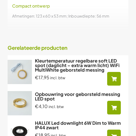
Compact ontwerp
Afmetingen: 123 x 60 x 53 mm; Inbouwdiepte: 56 mm
Gerelateerde producten
Kleurtemperatuur regelbare soft LED
spot (daglicht – extra warm licht) WiFi
MultiWhite geborsteld messing
€17,95
incl. btw
Opbouwring voor geborsteld messing
LED spot
€4,10
incl. btw
HALUX Led downlight 6W Dim to Warm
IP44 zwart
€18,95
incl. btw