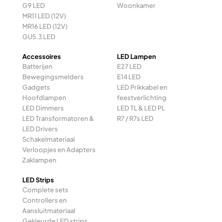
G9 LED
Woonkamer
MR11 LED (12V)
MR16 LED (12V)
GU5.3 LED
Accessoires
LED Lampen
Batterijen
E27 LED
Bewegingsmelders
E14 LED
Gadgets
LED Prikkabel en
Hoofdlampen
feestverlichting
LED Dimmers
LED TL & LED PL
LED Transformatoren &
R7 / R7s LED
LED Drivers
Schakelmateriaal
Verloopjes en Adapters
Zaklampen
LED Strips
Complete sets
Controllers en
Aansluitmateriaal
Gekleurde LED strips