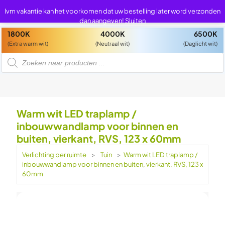
0
0
Ivm vakantie kan het voorkomen dat uw bestelling later word verzonden
dan aangeven!
Sluiten
1800K
4000K
6500K
(Extra warm wit)
(Neutraal wit)
(Daglicht wit)
P
r
o
d
u
c
t
e
n
Warm wit LED traplamp /
z
o
inbouwwandlamp voor binnen en
e
k
buiten, vierkant, RVS, 123 x 60mm
e
n
Verlichting per ruimte
>
Tuin
>
Warm wit LED traplamp /
inbouwwandlamp voor binnen en buiten, vierkant, RVS, 123 x
60mm