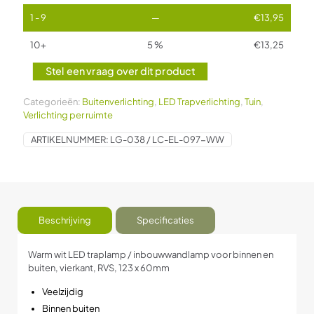
1 - 9
—
€
13,95
10+
5 %
€
13,25
Stel een vraag over dit product
Categorieën:
Buitenverlichting
,
LED Trapverlichting
,
Tuin
,
Verlichting per ruimte
ARTIKELNUMMER:
LG-038 / LC-EL-097-WW
Beschrijving
Specificaties
Warm wit LED traplamp / inbouwwandlamp voor binnen en
buiten, vierkant, RVS, 123 x 60mm
Veelzijdig
Binnen buiten