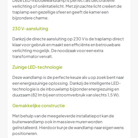
Deze LED-inbouwwandlamp is perfect als decoratieve
verlichting of oriëntatielicht. Met zijn zachte licht creëert de
traplamp een gezellige sfeer en geeft de kamer een
bijzondere charme.
230 V-aansluiting
Dankzij de directe aansluiting op 230 V is de traplamp direct
klaar voor gebruik en maakt een efficiënte en betrouwbare
verlichting mogelijk. De noodzaak voor een extra
transformator vervalt.
Zuinige LED-technologie
Deze wandlamp is de perfecte keuze als u op zoek bent naar
een energiezuinige oplossing. Dankzij de intelligente LED-
technologie is de inbouwlamp bijzonder energiezuinig en
duurzaam (82 lm bij een stroomverbruik van slechts 1,5 W).
Gemakkelijke constructie
Met behulp van de meegeleverde installatiepot kan de
buitenwandlamp ook in massieve muren worden
geïnstalleerd. Hierdoor kun je de wandlamp naar eigen wens
positioneren.